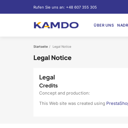
Rufen Sie uns an:
+48 607 355 305
ÜBER UNS
NADR
Startseite
Legal Notice
Legal Notice
Legal
Credits
Concept and production:
This Web site was created using
PrestaSho