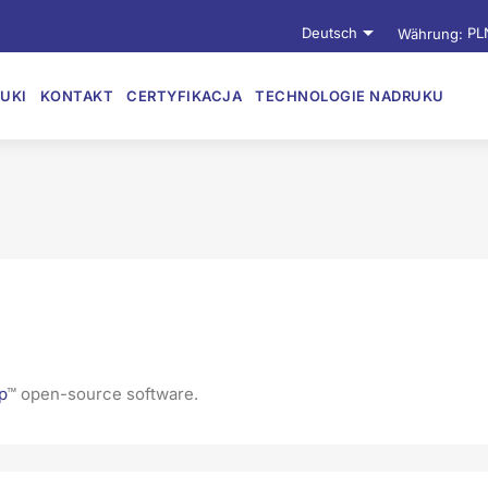

Deutsch
Währung:
PL
UKI
KONTAKT
CERTYFIKACJA
TECHNOLOGIE NADRUKU
p
™ open-source software.