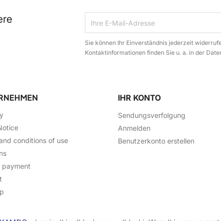
ere
Sie können Ihr Einverständnis jederzeit widerruf
Kontaktinformationen finden Sie u. a. in der Dat
RNEHMEN
IHR KONTO
ry
Sendungsverfolgung
Notice
Anmelden
and conditions of use
Benutzerkonto erstellen
ns
e payment
t
ap