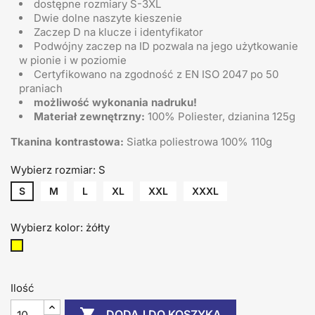
dostępne rozmiary S-3XL
Dwie dolne naszyte kieszenie
Zaczep D na klucze i identyfikator
Podwójny zaczep na ID pozwala na jego użytkowanie
w pionie i w poziomie
Certyfikowano na zgodność z EN ISO 2047 po 50
praniach
możliwość wykonania nadruku!
Materiał zewnętrzny:
100% Poliester, dzianina 125g
Tkanina kontrastowa:
Siatka poliestrowa 100% 110g
Wybierz rozmiar: S
S
M
L
XL
XXL
XXXL
Wybierz kolor: żółty
żółty
Ilość

DODAJ DO KOSZYKA