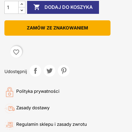

DODAJ DO KOSZYKA
ZAMÓW ZE ZNAKOWANIEM
favorite_border
Udostępnij
Polityka prywatności
Zasady dostawy
Regulamin sklepu i zasady zwrotu