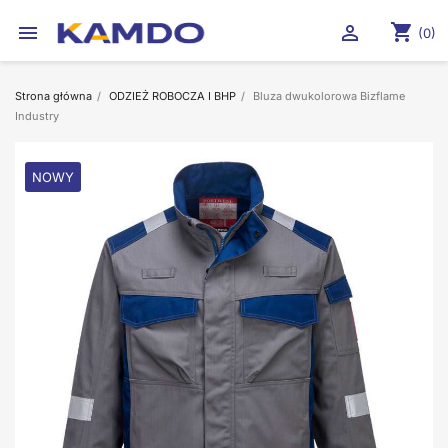
shopping_cart


(0)
Strona główna
ODZIEŻ ROBOCZA I BHP
Bluza dwukolorowa Bizflame
Industry
NOWY