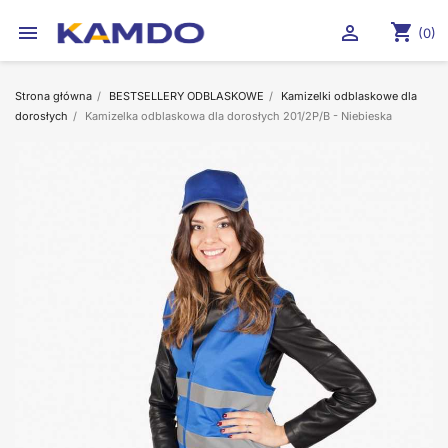
shopping_cart


(0)
Strona główna
BESTSELLERY ODBLASKOWE
Kamizelki odblaskowe dla
dorosłych
Kamizelka odblaskowa dla dorosłych 201/2P/B - Niebieska