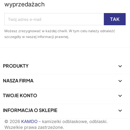
wyprzedażach
Możesz zrezygnować w każdej chwili. W tym celu należy odnaleźć
szczegóły w naszej informacji prawnej.
PRODUKTY

NASZA FIRMA

TWOJE KONTO

INFORMACJA O SKLEPIE
keyboard_arrow_down
© 2026
KAMDO
– kamizelki odblaskowe, odblaski.
Wszelkie prawa zastrzeżone.