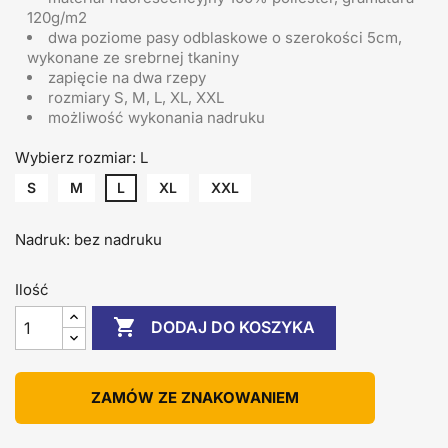
120g/m2
dwa poziome pasy odblaskowe o szerokości 5cm,
wykonane ze srebrnej tkaniny
zapięcie na dwa rzepy
rozmiary S, M, L, XL, XXL
możliwość wykonania nadruku
Wybierz rozmiar: L
S
M
L
XL
XXL
Nadruk: bez nadruku
Ilość

DODAJ DO KOSZYKA
ZAMÓW ZE ZNAKOWANIEM