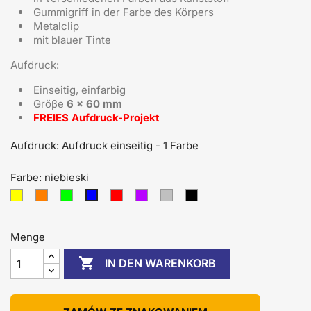
Gummigriff in der Farbe des Körpers
Metalclip
mit blauer Tinte
Aufdruck:
Einseitig, einfarbig
Gröβe
6 x 60 mm
FREIES Aufdruck-Projekt
Aufdruck: Aufdruck einseitig - 1 Farbe
Farbe: niebieski
żółty
pomarańczowy
zielony
czerwony
fioletowy
srebrny
Czarny
niebieski
Menge

IN DEN WARENKORB