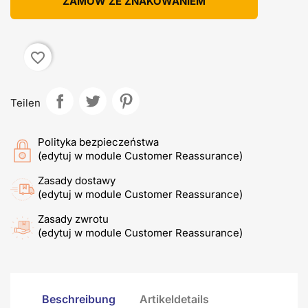
ZAMÓW ZE ZNAKOWANIEM
favorite_border
Teilen
Polityka bezpieczeństwa
(edytuj w module Customer Reassurance)
Zasady dostawy
(edytuj w module Customer Reassurance)
Zasady zwrotu
(edytuj w module Customer Reassurance)
Beschreibung
Artikeldetails