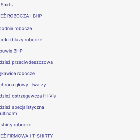
Shirts
EŻ ROBOCZA I BHP
podnie robocze
rtki i bluzy robocze
buwie BHP
dzież przeciwdeszczowa
ękawice robocze
chrona głowy i twarzy
dzież ostrzegawcza Hi-Vis
dzież specjalistyczna
ultinorm
-shirty robocze
EŻ FIRMOWA I T-SHIRTY