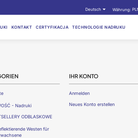

Deutsch
Währung:
PL
UKI
KONTAKT
CERTYFIKACJA
TECHNOLOGIE NADRUKU
GORIEN
IHR KONTO
te
Anmelden
Neues Konto erstellen
OŚĆ - Nadruki
TSELLERY ODBLASKOWE
eflektierende Westen für
rwachsene