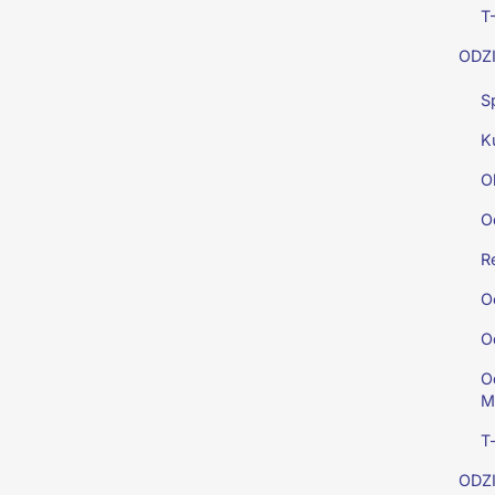
T-
ODZI
S
Ku
O
O
R
O
O
O
M
T
ODZI