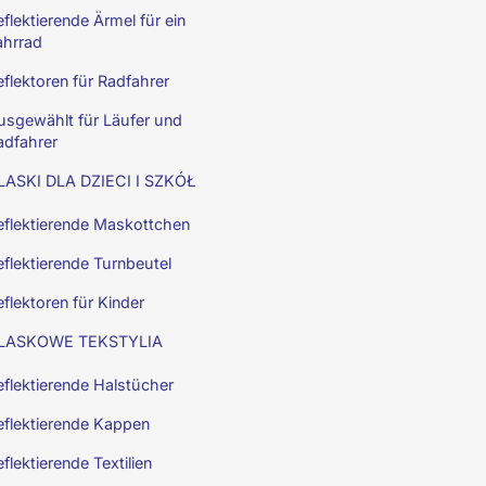
flektierende Ärmel für ein
ahrrad
eflektoren für Radfahrer
usgewählt für Läufer und
adfahrer
ASKI DLA DZIECI I SZKÓŁ
eflektierende Maskottchen
eflektierende Turnbeutel
flektoren für Kinder
LASKOWE TEKSTYLIA
eflektierende Halstücher
eflektierende Kappen
flektierende Textilien