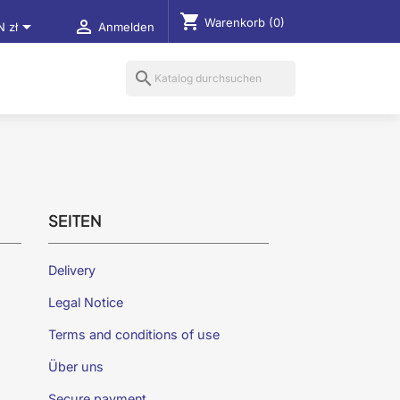
shopping_cart
Warenkorb
(0)


N zł
Anmelden
search
SEITEN
Delivery
Legal Notice
Terms and conditions of use
Über uns
Secure payment