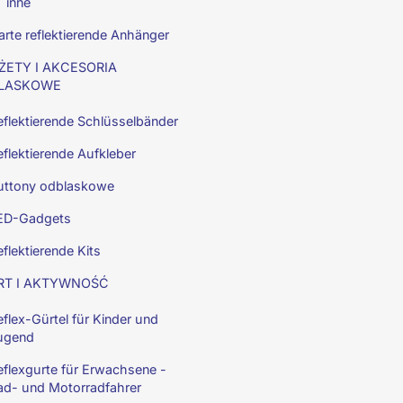
inne
arte reflektierende Anhänger
ŻETY I AKCESORIA
LASKOWE
eflektierende Schlüsselbänder
eflektierende Aufkleber
uttony odblaskowe
ED-Gadgets
flektierende Kits
RT I AKTYWNOŚĆ
flex-Gürtel für Kinder und
ugend
eflexgurte für Erwachsene -
ad- und Motorradfahrer