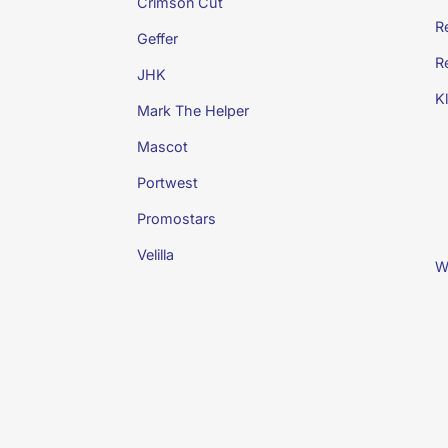
Crimson Cut
R
Geffer
R
JHK
K
Mark The Helper
Mascot
Portwest
Promostars
Velilla
W