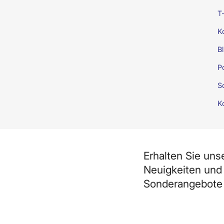
T-
K
B
P
So
K
Erhalten Sie uns
Neuigkeiten und
Sonderangebote