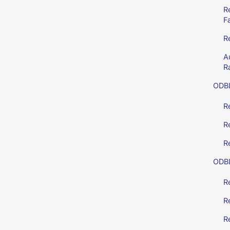
Re
F
R
A
R
ODBL
R
R
Re
ODB
R
R
Re