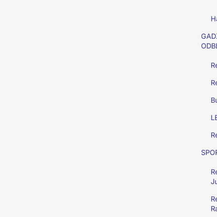
H
GAD
ODB
R
R
B
L
Re
SPO
Re
J
R
R