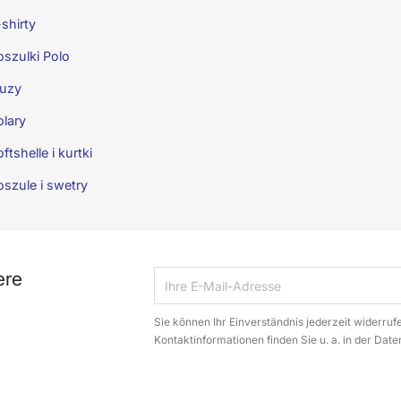
shirty
oszulki Polo
luzy
olary
ftshelle i kurtki
oszule i swetry
ere
Sie können Ihr Einverständnis jederzeit widerruf
Kontaktinformationen finden Sie u. a. in der Dat