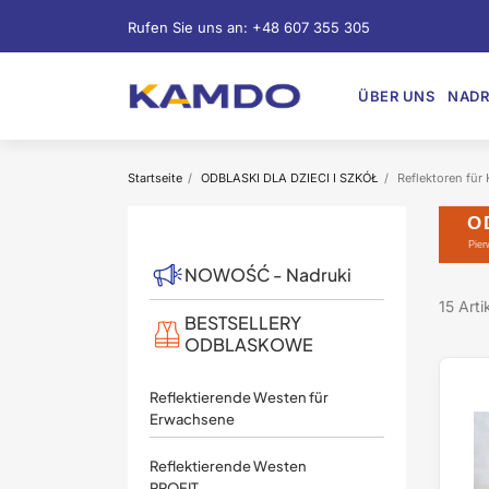
Rufen Sie uns an:
+48 607 355 305
ÜBER UNS
NADR
Startseite
ODBLASKI DLA DZIECI I SZKÓŁ
Reflektoren für 
O
Pier
NOWOŚĆ - Nadruki
15 Art
BESTSELLERY
ODBLASKOWE
Reflektierende Westen für
Erwachsene
Reflektierende Westen
PROFIT