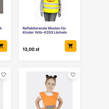

Vorschau
ch
Reflektierende Westen für
Kinder YoYo-K203 Lächeln
pping_cart
shopping_cart
13,00 zł
favorite_border
favorite_border