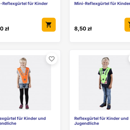


Vorschau
Vorschau
-Reflexgürtel für Kinder
Mini-Reflexgürtel für Kinde
shopping_cart
sho
0 zł
8,50 zł
favorite_border


Vorschau
Vorschau
exgürtel für Kinder und
Reflexgürtel für Kinder und
endliche
Jugendliche