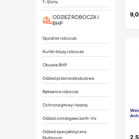
T-Shirts
9,0
ODZIEŻ ROBOCZA I
BHP
Spodnie robocze
Kurtki i bluzy robocze
Obuwie BHP
Odzież przeciwdeszczowa
Rękawice robocze
Ochrona głowy i twarzy
Weic
Anh
Odzież ostrzegawcza Hi-Vis
Odzież specjalistyczna
2,5
Multinorm