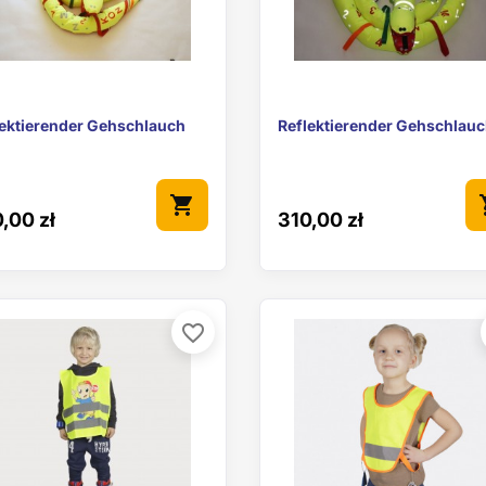


Vorschau
Vorschau
lektierender Gehschlauch
Reflektierender Gehschlau
shopping_cart
sho
,00 zł
310,00 zł
favorite_border