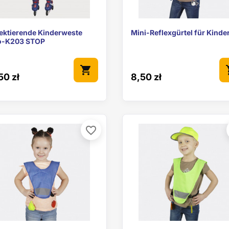


Vorschau
Vorschau
lektierende Kinderweste
Mini-Reflexgürtel für Kinde
o-K203 STOP
shopping_cart
sho
50 zł
8,50 zł
favorite_border