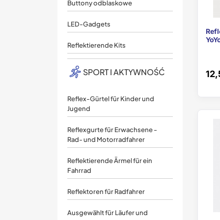
Buttony odblaskowe
LED-Gadgets
Ref
YoY
Reflektierende Kits
SPORT I AKTYWNOŚĆ
12,
Reflex-Gürtel für Kinder und
Jugend
Reflexgurte für Erwachsene -
Rad- und Motorradfahrer
Reflektierende Ärmel für ein
Fahrrad
Reflektoren für Radfahrer
Ausgewählt für Läufer und