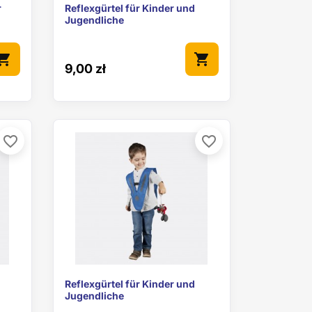

Vorschau
r
Reflexgürtel für Kinder und
Jugendliche
pping_cart
shopping_cart
9,00 zł
favorite_border
favorite_border

Vorschau
Reflexgürtel für Kinder und
Jugendliche