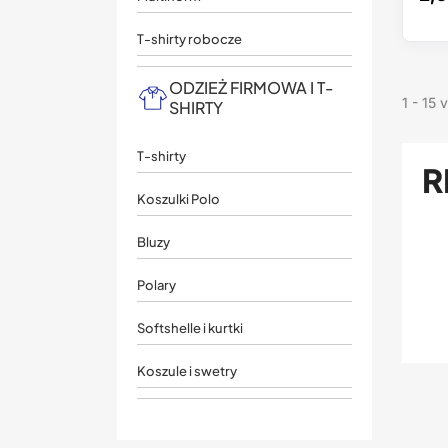
T-shirty robocze
ODZIEŻ FIRMOWA I T-
1 - 15 
SHIRTY
T-shirty
R
Koszulki Polo
Bluzy
Polary
Softshelle i kurtki
Koszule i swetry