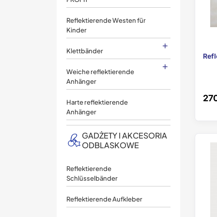
Reflektierende Westen für
Kinder
+
Klettbänder
Ref
+
Weiche reflektierende
Anhänger
270
Harte reflektierende
Anhänger
GADŻETY I AKCESORIA
ODBLASKOWE
Reflektierende
Schlüsselbänder
Reflektierende Aufkleber