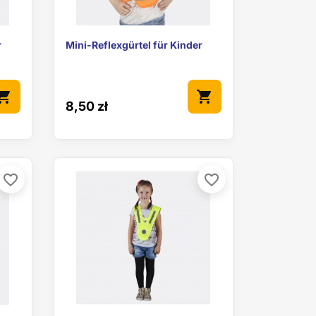

Vorschau
r
Mini-Reflexgürtel für Kinder
pping_cart
shopping_cart
8,50 zł
favorite_border
favorite_border