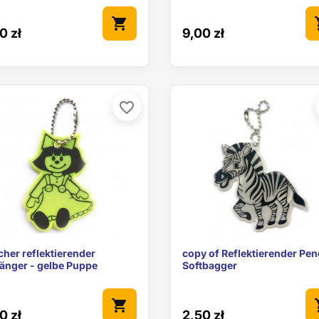
shopping_cart
sho
0 zł
9,00 zł
favorite_border


Vorschau
Vorschau
her reflektierender
copy of Reflektierender Pen
änger - gelbe Puppe
Softbagger
shopping_cart
sho
0 zł
2,50 zł