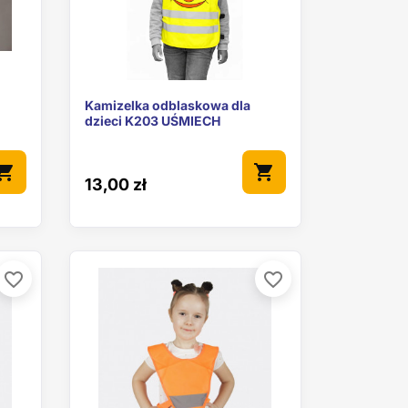

ąd
Szybki podgląd
Kamizelka odblaskowa dla
dzieci K203 UŚMIECH
pping_cart
shopping_cart
13,00 zł
favorite_border
favorite_border