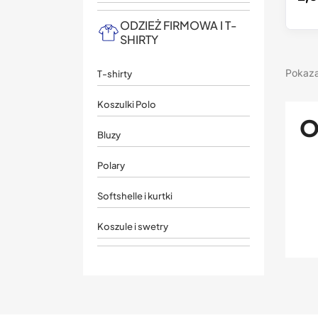
ODZIEŻ FIRMOWA I T-
SHIRTY
Pokaza
T-shirty
Koszulki Polo
O
Bluzy
Polary
Softshelle i kurtki
Koszule i swetry