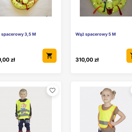


Szybki podgląd
Szybki podgl
 spacerowy 3,5 M
Wąż spacerowy 5 M
shopping_cart
sho
,00 zł
310,00 zł
favorite_border