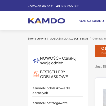
Zadzwoń do nas:
+48 607 355 305
POZNAJ KAMDO
Strona główna
ODBLASKI DLA DZIECI I SZKÓŁ
Odblaski 
O
Pier
NOWOŚĆ - Oznakuj
swoją odzież
Jest 1
BESTSELLERY
ODBLASKOWE
Kamizelki odblaskowe dla
dorosłych
Kamizelki ostrzegawcze