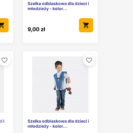

ąd
Szybki podgląd
Szelka odblaskowa dla dzieci i
młodzieży - kolor...
pping_cart
shopping_cart
9,00 zł
favorite_border
favorite_border

ąd
Szybki podgląd
i i
Szelka odblaskowa dla dzieci i
młodzieży - kolor...