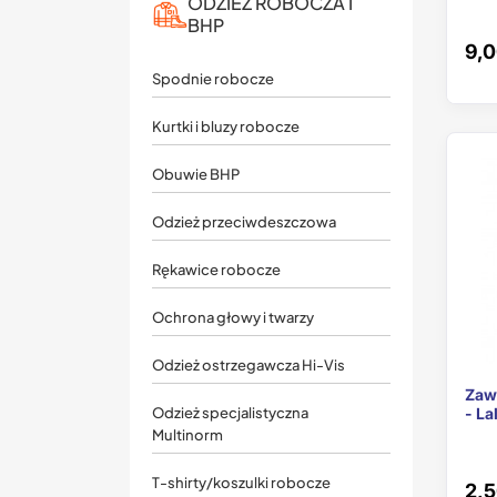
ODZIEŻ ROBOCZA I
BHP
9,0
Spodnie robocze
Kurtki i bluzy robocze
Obuwie BHP
Odzież przeciwdeszczowa
Rękawice robocze
Ochrona głowy i twarzy
Odzież ostrzegawcza Hi-Vis
Zaw
- La
Odzież specjalistyczna
Multinorm
T-shirty/koszulki robocze
2,5