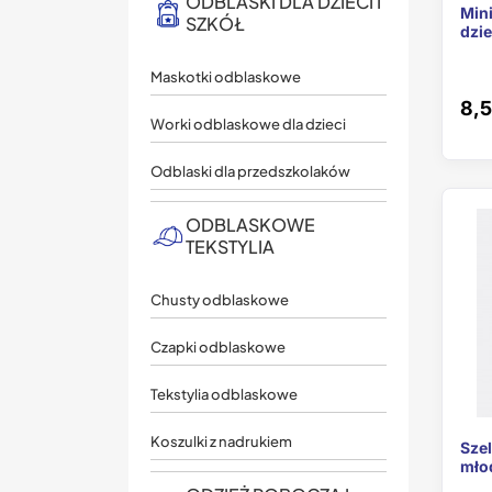
ODBLASKI DLA DZIECI I
Mini
SZKÓŁ
dzie
Maskotki odblaskowe
8,5
Worki odblaskowe dla dzieci
Odblaski dla przedszkolaków
ODBLASKOWE
TEKSTYLIA
Chusty odblaskowe
Czapki odblaskowe
Tekstylia odblaskowe
Koszulki z nadrukiem
Szel
młod