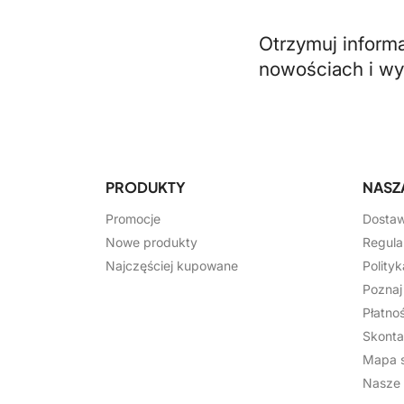
Otrzymuj inform
nowościach i w
PRODUKTY
NASZ
Promocje
Dosta
Nowe produkty
Regula
Najczęściej kupowane
Polity
Pozna
Płatnoś
Skonta
Mapa s
Nasze 