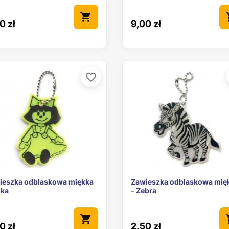
shopping_cart
sho
0 zł
9,00 zł
favorite_border


Szybki podgląd
Szybki podgl
ieszka odblaskowa miękka
Zawieszka odblaskowa mię
lka
- Zebra
shopping_cart
sho
0 zł
2,50 zł