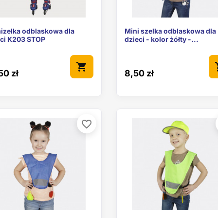


Szybki podgląd
Szybki podgl
izelka odblaskowa dla
Mini szelka odblaskowa dla
eci K203 STOP
dzieci - kolor żółty -...
shopping_cart
sho
50 zł
8,50 zł
favorite_border