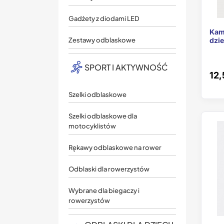
Gadżety z diodami LED
Kam
dzi
Zestawy odblaskowe
SPORT I AKTYWNOŚĆ
12,
Szelki odblaskowe
Szelki odblaskowe dla
motocyklistów
Rękawy odblaskowe na rower
Odblaski dla rowerzystów
Wybrane dla biegaczy i
rowerzystów