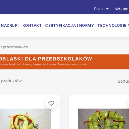

Polski
Waluta:
NADRUKI
KONTAKT
CERTYFIKACJA I NORMY
TECHNOLOGIE 
dla przedszkolaków
DBLASKI DLA PRZEDSZKOLAKÓW
wsze odblaski — kolorowe, bezpieczne i trwałe. Twoje logo, nasz nadruk.
5 produktów.
Sortu
favorite_border