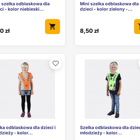


Szybki podgląd
Szybki podgl
 szelka odblaskowa dla
Mini szelka odblaskowa dla
ci - kolor niebieski...
dzieci - kolor zielony -...
shopping_cart
sho
0 zł
8,50 zł
favorite_border


Szybki podgląd
Szybki podgl
ka odblaskowa dla dzieci i
Szelka odblaskowa dla dziec
zieży - kolor...
młodzieży - kolor...