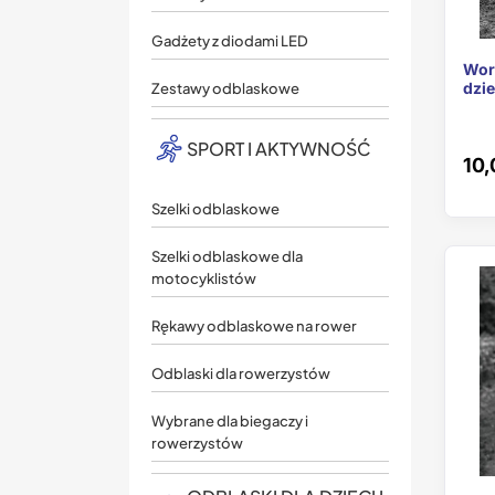
Gadżety z diodami LED
Wor
dzie
Zestawy odblaskowe
SPORT I AKTYWNOŚĆ
10,
Szelki odblaskowe
Szelki odblaskowe dla
motocyklistów
Rękawy odblaskowe na rower
Odblaski dla rowerzystów
Wybrane dla biegaczy i
rowerzystów