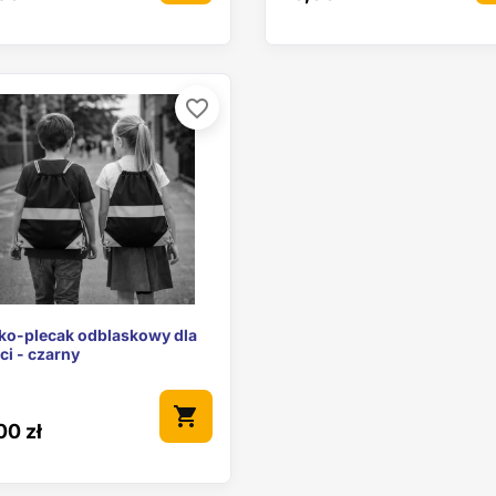
favorite_border

Szybki podgląd
ko-plecak odblaskowy dla
ci - czarny
shopping_cart
00 zł