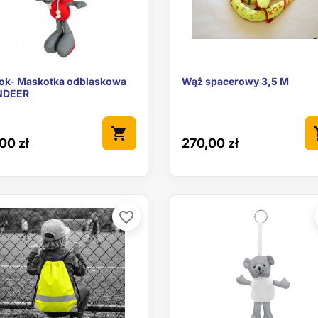


Szybki podgląd
Szybki podgl
lok- Maskotka odblaskowa
Wąż spacerowy 3,5 M
NDEER
shopping_cart
sho
00 zł
270,00 zł
favorite_border