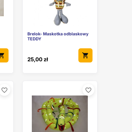

ąd
Szybki podgląd
Brelok- Maskotka odblaskowy
TEDDY
pping_cart
shopping_cart
25,00 zł
favorite_border
favorite_border