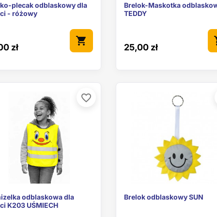


Szybki podgląd
Szybki podgl
ko-plecak odblaskowy dla
Brelok-Maskotka odblasko
ci - różowy
TEDDY
shopping_cart
sho
00 zł
25,00 zł
favorite_border


Szybki podgląd
Szybki podgl
izelka odblaskowa dla
Brelok odblaskowy SUN
eci K203 UŚMIECH