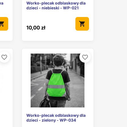

ąd
Szybki podgląd
wa
Worko-plecak odblaskowy dla
dzieci - niebieski - WP-021
pping_cart
shopping_cart
10,00 zł
favorite_border
favorite_border

ąd
Szybki podgląd
Worko-plecak odblaskowy dla
dzieci - zielony - WP-034