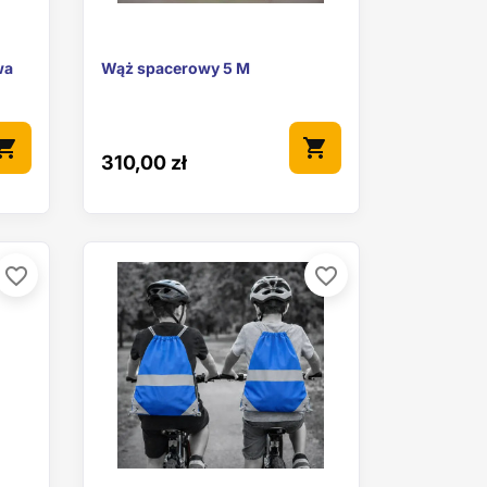

ąd
Szybki podgląd
wa
Wąż spacerowy 5 M
pping_cart
shopping_cart
310,00 zł
favorite_border
favorite_border