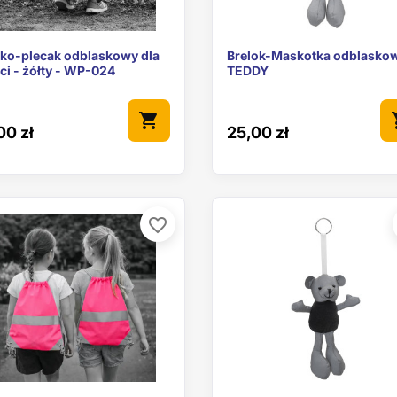


Szybki podgląd
Szybki podgl
ko-plecak odblaskowy dla
Brelok-Maskotka odblasko
ci - żółty - WP-024
TEDDY
shopping_cart
sho
00 zł
25,00 zł
favorite_border