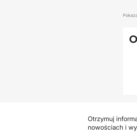
Pokaza
O
Otrzymuj inform
nowościach i w