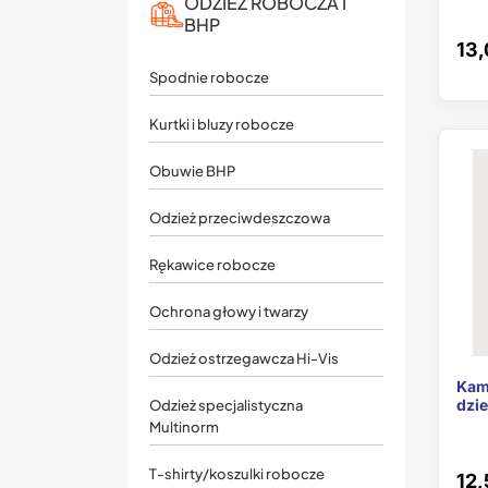
ODZIEŻ ROBOCZA I
BHP
13,
Spodnie robocze
Kurtki i bluzy robocze
Obuwie BHP
Odzież przeciwdeszczowa
Rękawice robocze
Ochrona głowy i twarzy
Odzież ostrzegawcza Hi-Vis
Kam
dzi
Odzież specjalistyczna
Multinorm
T-shirty/koszulki robocze
12,