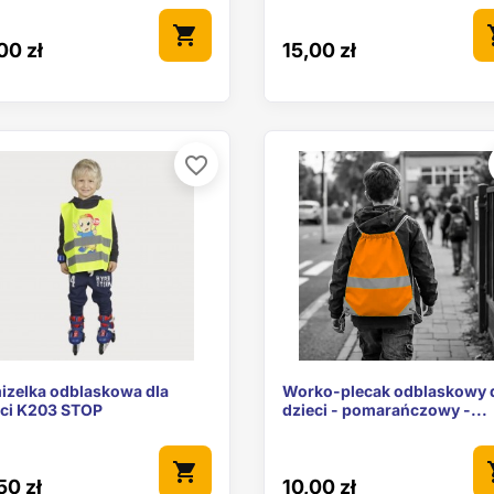
shopping_cart
sho
00 zł
15,00 zł
favorite_border


Szybki podgląd
Szybki podgl
izelka odblaskowa dla
Worko-plecak odblaskowy 
eci K203 STOP
dzieci - pomarańczowy -...
shopping_cart
sho
50 zł
10,00 zł