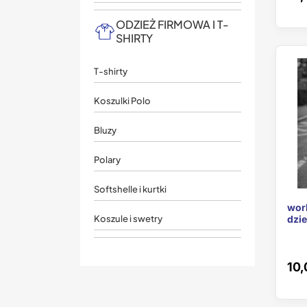
ODZIEŻ FIRMOWA I T-
SHIRTY
T-shirty
Koszulki Polo
Bluzy
Polary
Softshelle i kurtki
wor
Koszule i swetry
dzie
10,