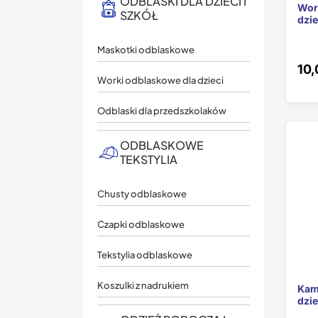
ODBLASKI DLA DZIECI I
Wor
SZKÓŁ
dzie
Maskotki odblaskowe
10,
Worki odblaskowe dla dzieci
Odblaski dla przedszkolaków
ODBLASKOWE
TEKSTYLIA
Chusty odblaskowe
Czapki odblaskowe
Tekstylia odblaskowe
Koszulki z nadrukiem
Kam
dzi