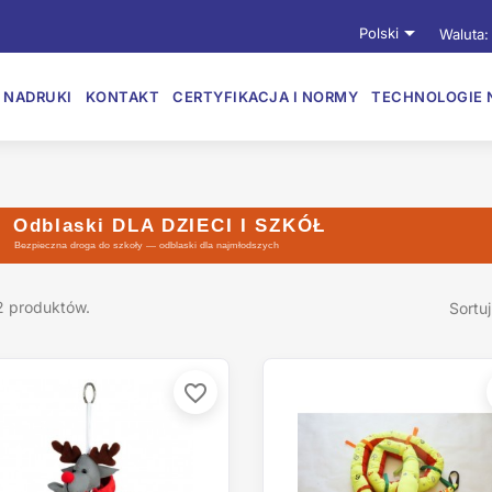

Polski
Waluta:
NADRUKI
KONTAKT
CERTYFIKACJA I NORMY
TECHNOLOGIE 
Odblaski DLA DZIECI I SZKÓŁ
Bezpieczna droga do szkoły — odblaski dla najmłodszych
2 produktów.
Sortu
favorite_border