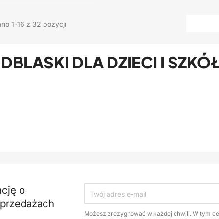
no 1-16 z 32 pozycji
DBLASKI DLA DZIECI I SZKÓ
ację o
yprzedażach
Możesz zrezygnować w każdej chwili. W tym ce