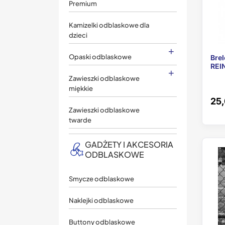
Premium
Kamizelki odblaskowe dla
dzieci
+
Opaski odblaskowe
Bre
REI
+
Zawieszki odblaskowe
miękkie
25,
Zawieszki odblaskowe
twarde
GADŻETY I AKCESORIA
ODBLASKOWE
Smycze odblaskowe
Naklejki odblaskowe
Buttony odblaskowe