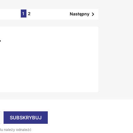

1
2
Następny
Ł
lu należy odnaleźć