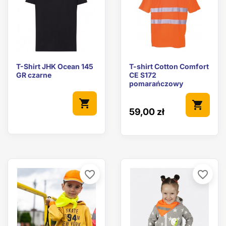
T-Shirt JHK Ocean 145
T-shirt Cotton Comfort
GR czarne
CE S172
pomarańczowy
shopping_cart
shopping_cart
59,00 zł
favorite_border
favorite_border