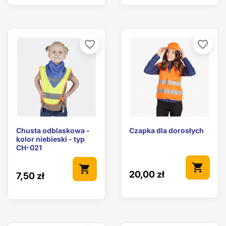
favorite_border
favorite_border
Chusta odblaskowa -
Czapka dla dorosłych
kolor niebieski - typ
CH-021
shopping_cart
shopping_cart
20,00 zł
7,50 zł