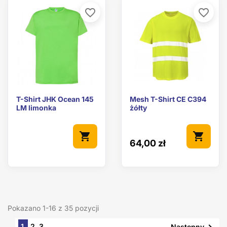
favorite_border
favorite_border
T-Shirt JHK Ocean 145
Mesh T-Shirt CE C394
LM limonka
żółty
shopping_cart
shopping_cart
64,00 zł
Pokazano 1-16 z 35 pozycji
1
2
3
Następny