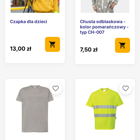
Czapka dla dzieci
Chusta odblaskowa -
kolor pomarańczowy -
typ CH-007
shopping_cart
shopping_cart
13,00 zł
7,50 zł
favorite_border
favorite_border