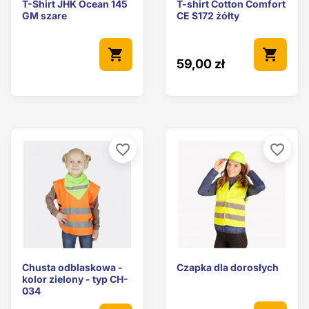
T-Shirt JHK Ocean 145
T-shirt Cotton Comfort
GM szare
CE S172 żółty
shopping_cart
shopping_cart
59,00 zł
favorite_border
favorite_border
Chusta odblaskowa -
Czapka dla dorosłych
kolor zielony - typ CH-
034