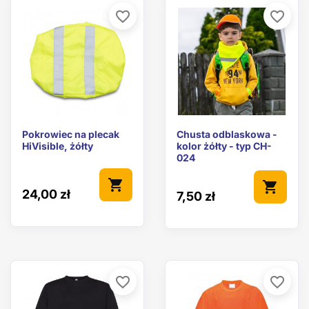
favorite_border
favorite_border
Pokrowiec na plecak
Chusta odblaskowa -
HiVisible, żółty
kolor żółty - typ CH-
024
shopping_cart
shopping_cart
24,00 zł
7,50 zł
favorite_border
favorite_border