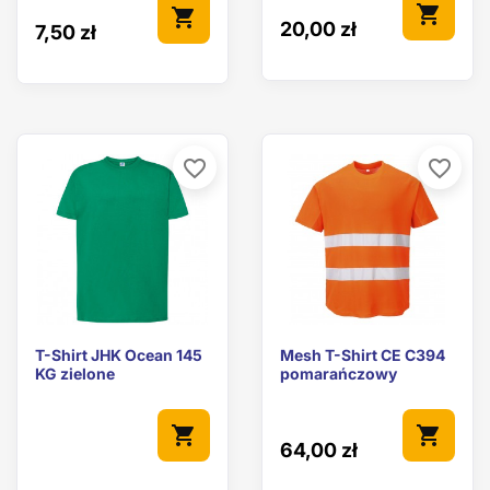
shopping_cart
shopping_cart
20,00 zł
7,50 zł
favorite_border
favorite_border
T-Shirt JHK Ocean 145
Mesh T-Shirt CE C394
KG zielone
pomarańczowy
shopping_cart
shopping_cart
64,00 zł