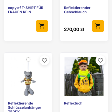
copy of T-SHIRT FÜR
Reflektierender
FRAUEN REIN
Gehschlauch
shopping_cart
shopping_cart
270,00 zł
favorite_border
favorite_border
Reflektierende
Reflextuch
Schlüsselanhänger
TEDDY