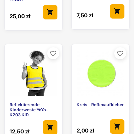
shopping_cart
shopping_cart
7,50 zł
25,00 zł
favorite_border
favorite_border
Reflektierende
Kreis - Reflexaufkleber
Kinderweste YoYo-
K203 KID
shopping_cart
shopping_cart
2,00 zł
12,50 zł