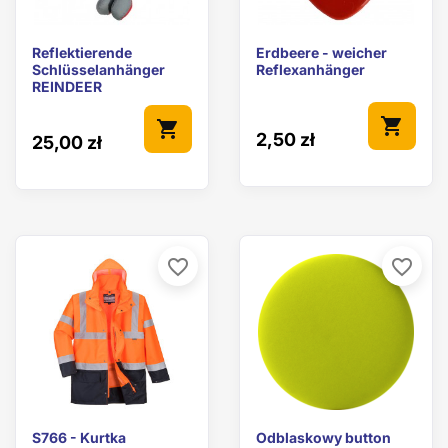
Reflektierende
Erdbeere - weicher
Schlüsselanhänger
Reflexanhänger
REINDEER
shopping_cart
shopping_cart
2,50 zł
25,00 zł
favorite_border
favorite_border
S766 - Kurtka
Odblaskowy button