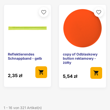
favorite_border
favorite_border
Reflektierendes
copy of Odblaskowy
Schnappband - gelb
button reklamowy -
żółty
shopping_cart
shopping_cart
2,35 zł
5,54 zł
1 - 16 von 321 Artikel(n)