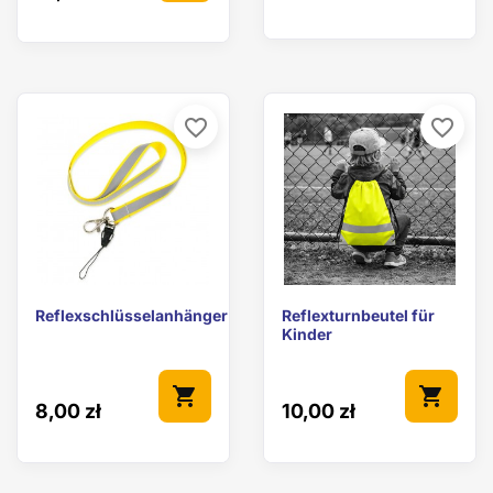
favorite_border
favorite_border
Reflexschlüsselanhänger
Reflexturnbeutel für
Kinder
shopping_cart
shopping_cart
8,00 zł
10,00 zł