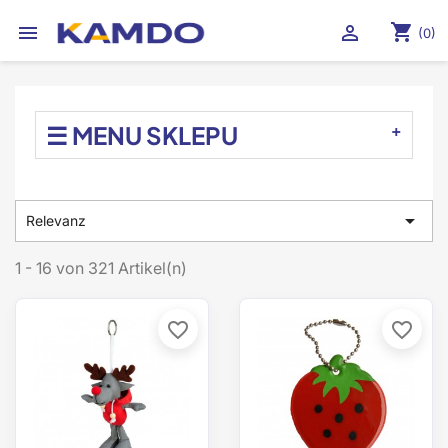
shopping_cart


(0)
☰ MENU SKLEPU

Relevanz
1 - 16 von 321 Artikel(n)
favorite_border
favorite_border