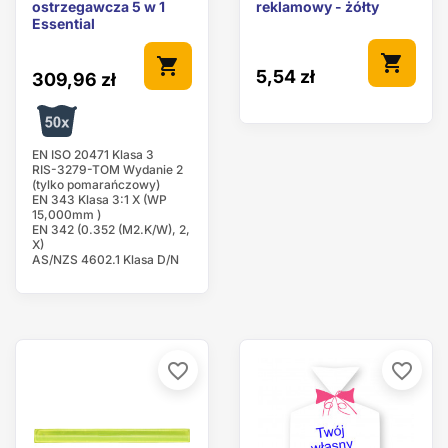
ostrzegawcza 5 w 1
reklamowy - żółty
Essential
shopping_cart
shopping_cart
5,54 zł
309,96 zł
EN ISO 20471 Klasa 3
RIS-3279-TOM Wydanie 2
(tylko pomarańczowy)
EN 343 Klasa 3:1 X (WP
15,000mm )
EN 342 (0.352 (M2.K/W), 2,
X)
AS/NZS 4602.1 Klasa D/N
favorite_border
favorite_border