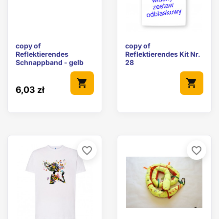
copy of
copy of
Reflektierendes
Reflektierendes Kit Nr.
Schnappband - gelb
28
shopping_cart
shopping_cart
6,03 zł
favorite_border
favorite_border