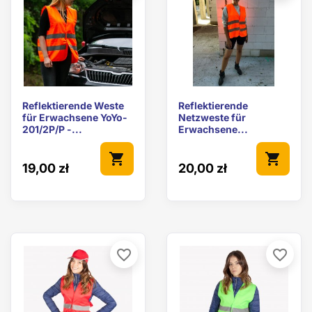
Reflektierende Weste
Reflektierende
für Erwachsene YoYo-
Netzweste für
201/2P/P -...
Erwachsene...
shopping_cart
shopping_cart
19,00 zł
20,00 zł
favorite_border
favorite_border