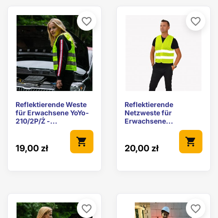
favorite_border
favorite_border
Reflektierende Weste
Reflektierende
für Erwachsene YoYo-
Netzweste für
210/2P/Ż -...
Erwachsene...
shopping_cart
shopping_cart
19,00 zł
20,00 zł
favorite_border
favorite_border