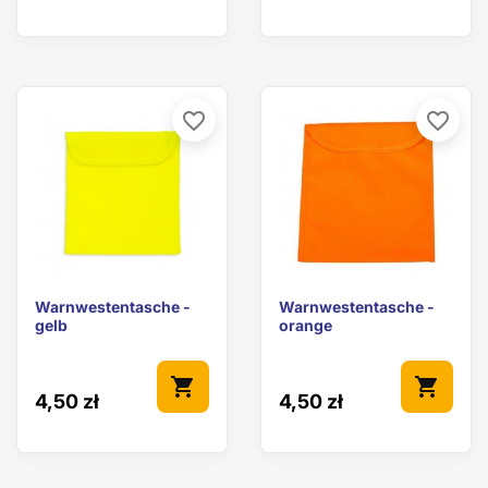
favorite_border
favorite_border
Warnwestentasche -
Warnwestentasche -
gelb
orange
shopping_cart
shopping_cart
4,50 zł
4,50 zł