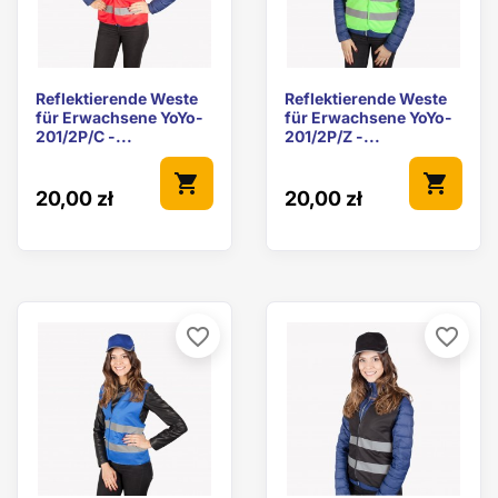
Reflektierende Weste
Reflektierende Weste
für Erwachsene YoYo-
für Erwachsene YoYo-
201/2P/C -...
201/2P/Z -...
shopping_cart
shopping_cart
20,00 zł
20,00 zł
favorite_border
favorite_border