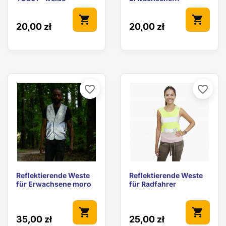
shopping_cart
shopping_cart
20,00 zł
20,00 zł
favorite_border
favorite_border
Reflektierende Weste
Reflektierende Weste
für Erwachsene moro
für Radfahrer
shopping_cart
shopping_cart
35,00 zł
25,00 zł