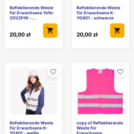
Reflektierende Weste
Reflektierende Weste
für Erwachsene YoYo-
für Erwachsene K-
201/2P/N -...
YG801 - schwarze
shopping_cart
shopping_cart
20,00 zł
20,00 zł
favorite_border
favorite_border
Reflektierende Weste
copy of Reflektierende
für Erwachsene K-
Weste für
YG801 - weiße
Erwachsene...