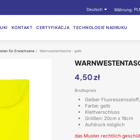

Deutsch
Währung:
PL
UKI
KONTAKT
CERTYFIKACJA
TECHNOLOGIE NADRUKU
esten für Erwachsene
Warnwestentasche - gelb
WARNWESTENTASC
4,50 zł
Bruttopreis
Gelber Fluoreszensstoff
Farbe: gelb
Klettverschluss
Größen: 20cm x 16cm
Aufdruck möglich
das Muster rechtlich geschüt