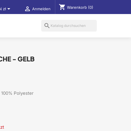
shopping_cart
Warenkorb
(0)


N zł
Anmelden
search
HE - GELB
, 100% Polyester
zt