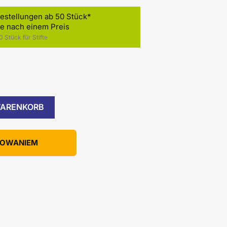
estellungen ab 50 Stück*
ie nach einem Preis
 Stück für Stifte
WARENKORB
KOWANIEM