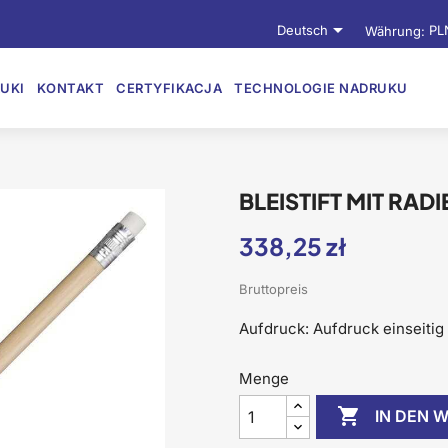

Deutsch
Währung:
PL
UKI
KONTAKT
CERTYFIKACJA
TECHNOLOGIE NADRUKU
BLEISTIFT MIT RA
338,25 zł
Bruttopreis
Aufdruck: Aufdruck einseitig 
Menge

IN DEN 