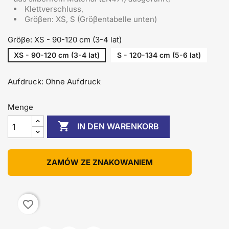
Klettverschluss,
Gröβen: XS, S (Gröβentabelle unten)
Gröβe: XS - 90-120 cm (3-4 lat)
XS - 90-120 cm (3-4 lat)
S - 120-134 cm (5-6 lat)
Aufdruck: Ohne Aufdruck
Menge

IN DEN WARENKORB
ZAMÓW ZE ZNAKOWANIEM
favorite_border