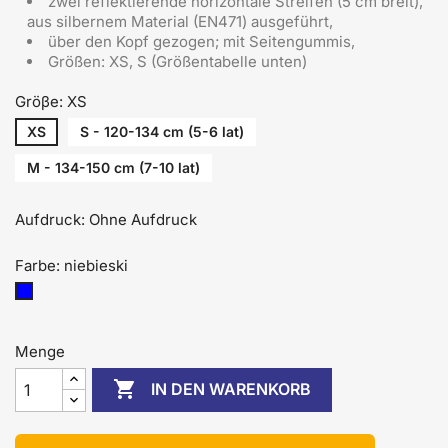
zwei reflektierende horizontale Streifen (5 cm breit),
aus silbernem Material (EN471) ausgeführt,
über den Kopf gezogen; mit Seitengummis,
Größen: XS, S (Größentabelle unten)
Gröβe: XS
XS
S - 120-134 cm (5-6 lat)
M - 134-150 cm (7-10 lat)
Aufdruck: Ohne Aufdruck
Farbe: niebieski
niebieski
Menge

IN DEN WARENKORB