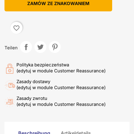
ZAMÓW ZE ZNAKOWANIEM
favorite_border
Teilen
Polityka bezpieczeństwa
(edytuj w module Customer Reassurance)
Zasady dostawy
(edytuj w module Customer Reassurance)
Zasady zwrotu
(edytuj w module Customer Reassurance)
Beschreibung
Artikeldetails