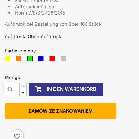
Füllstoff steifer PVC
Aufdruck möglich
Norm WE/S/2428/2015
Aufdruck bei Bestellung von über 100 Stück
Aufdruck: Ohne Aufdruck
Farbe: zielony
żółty
pomarańczowy
niebieski
czerwony
srebrny
zielony
Menge

IN DEN WARENKORB
ZAMÓW ZE ZNAKOWANIEM
favorite_border