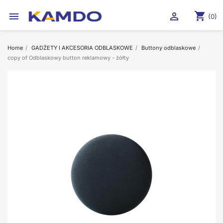
shopping_cart


(0)
Home
GADŻETY I AKCESORIA ODBLASKOWE
Buttony odblaskowe
copy of Odblaskowy button reklamowy - żółty