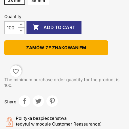
38 mm
55 mm
Quantity

ADD TO CART
ZAMÓW ZE ZNAKOWANIEM
favorite_border
The minimum purchase order quantity for the product is
100.
Share
Polityka bezpieczeństwa
(edytuj w module Customer Reassurance)