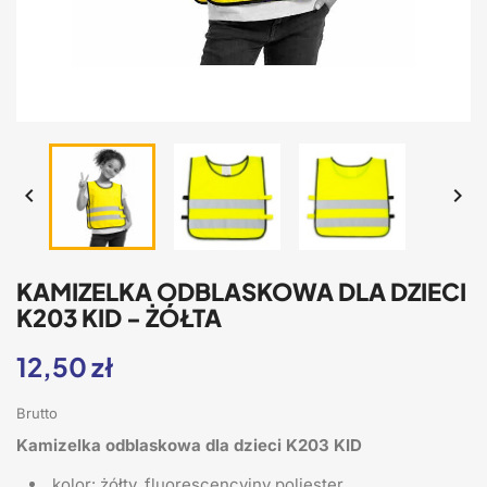


KAMIZELKA ODBLASKOWA DLA DZIECI
K203 KID - ŻÓŁTA
12,50 zł
Brutto
Kamizelka odblaskowa dla dzieci K203 KID
kolor: żółty, fluorescencyjny poliester