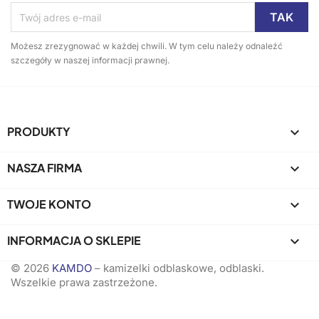
Możesz zrezygnować w każdej chwili. W tym celu należy odnaleźć
szczegóły w naszej informacji prawnej.
PRODUKTY

NASZA FIRMA

TWOJE KONTO

INFORMACJA O SKLEPIE
keyboard_arrow_down
© 2026
KAMDO
– kamizelki odblaskowe, odblaski.
Wszelkie prawa zastrzeżone.