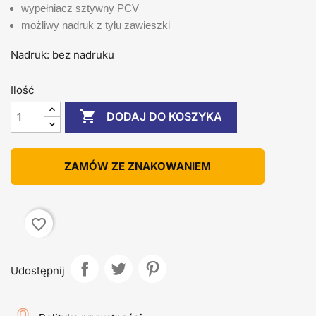
wypełniacz sztywny PCV
możliwy nadruk z tyłu zawieszki
Nadruk: bez nadruku
Ilość

DODAJ DO KOSZYKA
ZAMÓW ZE ZNAKOWANIEM
favorite_border
Udostępnij