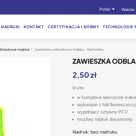

Polski
Waluta:
NADRUKI
KONTAKT
CERTYFIKACJA I NORMY
TECHNOLOGIE 
dblaskowe miękkie
Zawieszka odblaskowa miękka - Kamizelka
ZAWIESZKA ODBLA
2,50 zł
Brutto
w komplecie łańcuszek kulk
wykonane z folii fluorescency
wypełniacz sztywny PCV
możliwy nadruk dwustronny
Nadruk: bez nadruku