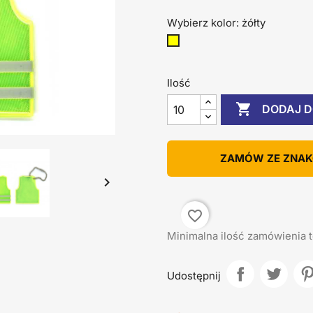
Wybierz kolor: żółty
żółty
Ilość

DODAJ D
ZAMÓW ZE ZNA

favorite_border
Minimalna ilość zamówienia t
Udostępnij