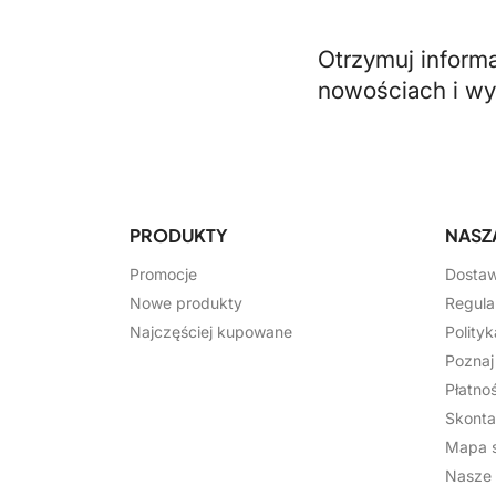
Otrzymuj inform
nowościach i w
PRODUKTY
NASZ
Promocje
Dosta
Nowe produkty
Regula
Najczęściej kupowane
Polity
Pozna
Płatnoś
Skonta
Mapa s
Nasze 