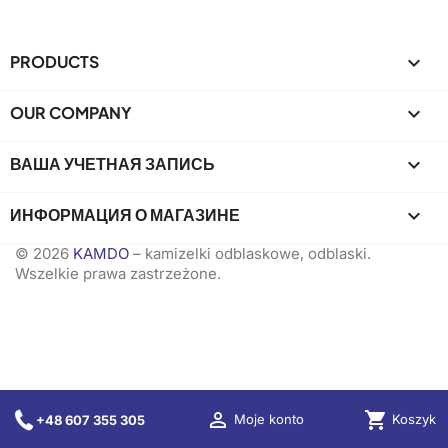
PRODUCTS

OUR COMPANY

ВАША УЧЕТНАЯ ЗАПИСЬ

ИНФОРМАЦИЯ О МАГАЗИНЕ
keyboard_arrow_down
© 2026
KAMDO
– kamizelki odblaskowe, odblaski.
Wszelkie prawa zastrzeżone.

shopping_cart
Koszyk
Moje konto
+48 607 355 305