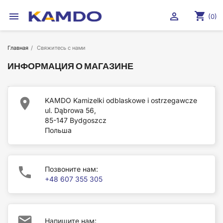
shopping_cart


(0)
Главная
Свяжитесь с нами
ИНФОРМАЦИЯ О МАГАЗИНЕ

KAMDO Kamizelki odblaskowe i ostrzegawcze
ul. Dąbrowa 56,
85-147 Bydgoszcz
Польша

Позвоните нам:
+48 607 355 305

Напишите нам: