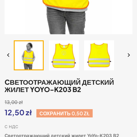


CВЕТООТРАЖАЮЩИЙ ДЕТСКИЙ
ЖИЛЕТ YOYO-K203 B2
13,00 zł
12,50 zł
СОХРАНИТЬ 0,50 ZŁ
С НДС
Cветоотражающий детский жилет YoYo-K203 B2