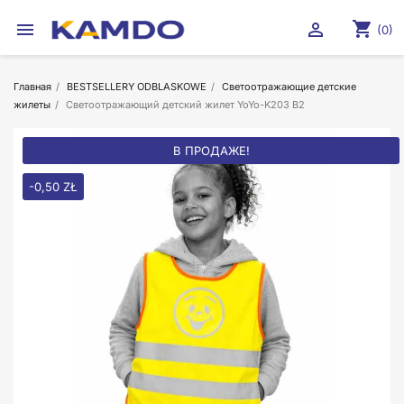
shopping_cart


(0)
Главная
BESTSELLERY ODBLASKOWE
Светоотражающие детские
жилеты
Cветоотражающий детский жилет YoYo-K203 B2
В ПРОДАЖЕ!
-0,50 ZŁ