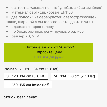
светоотражающая печать "улыбающийся смайлик"
материал сертифицирован EN1150
две полоски из серебристой светоотражающей
ткани, шириной 5 см (согласно стандарта EN471)
одевается через голову
по боках резинки, регулируемые размер
размер:XS, S, M, L
Оптовые заказы от 50 штук*
- Спросите цену
*200 штук для ручек
Размер: S - 120-134 cm (5-6 lat)
S - 120-134 cm (5-6 lat)
M - 134-150 cm (7-10 lat)
L - 150-165 cm (młodzież)
оттиск: bezn печать