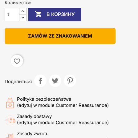
Количество

В КОРЗИНУ
ZAMÓW ZE ZNAKOWANIEM
favorite_border
Поделиться
Polityka bezpieczeństwa
(edytuj w module Customer Reassurance)
Zasady dostawy
(edytuj w module Customer Reassurance)
Zasady zwrotu