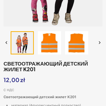


СВЕТООТРАЖАЮЩИЙ ДЕТСКИЙ
ЖИЛЕТ K201
12,00 zł
С НДС
Светоотражающий детский жилет K201
материал (флуоресцентный полиэстер)