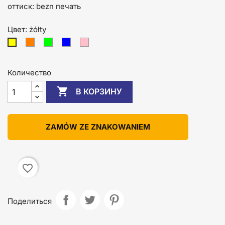
оттиск: bezn печать
Цвет: żółty
pomarańczowy
zielony
niebieski
różowy
żółty
Количество

В КОРЗИНУ
ZAMÓW ZE ZNAKOWANIEM
favorite_border
Поделиться