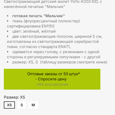
Светоотражающий детский жилет YoYo-K203 KID, с
нанесённой печатью "Мальчик"
готовая печать "Мальчик"
ткань (флуоресцентный полиэстер)
сертифицирована EN1150
цвет: зелёный, жёлтый
две светоотражающие полоски, шириной 5 см,
изготовлены из светоотражающей серебристой
ткани, согласно стандарта EN471,
одевается через голову, с резинками с одной
стороны и регулируемыми липучками - с другой
размер: XS, S (таблицу размеров смотрите ниже)
Оптовые заказы от 50 штук*
- Спросите цену
*200 штук для ручек
Размер: XS
XS
S
M