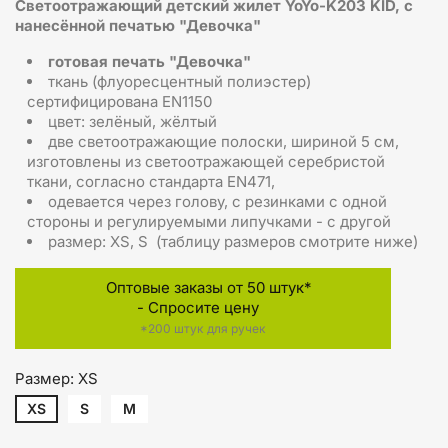
Светоотражающий детский жилет YoYo-K203 KID, с
нанесённой печатью "Девочка"
готовая печать "Девочка"
ткань (флуоресцентный полиэстер)
сертифицирована EN1150
цвет: зелёный, жёлтый
две светоотражающие полоски, шириной 5 см,
изготовлены из светоотражающей серебристой
ткани, согласно стандарта EN471,
одевается через голову, с резинками с одной
стороны и регулируемыми липучками - с другой
размер: XS, S (таблицу размеров смотрите ниже)
Оптовые заказы от 50 штук*
- Спросите цену
*200 штук для ручек
Размер: XS
XS
S
M