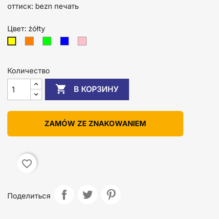
оттиск: bezn печать
Цвет: żółty
pomarańczowy
zielony
niebieski
różowy
żółty
Количество

В КОРЗИНУ
ZAMÓW ZE ZNAKOWANIEM
favorite_border
Поделиться