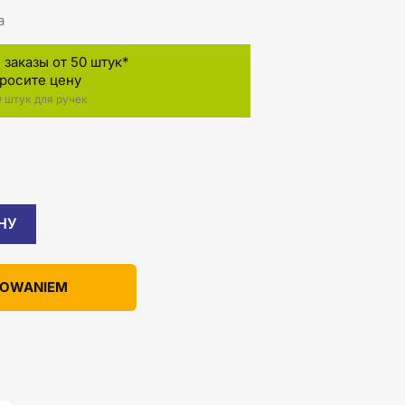
а
заказы от 50 штук*
просите цену
 штук для ручек
НУ
KOWANIEM