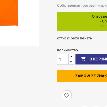
Собственная торговая марк
Оптовые 
- С
*200
оттиск: bezn печать
Количество

В КОРЗИ
ZAMÓW ZE ZNA
favorite_border