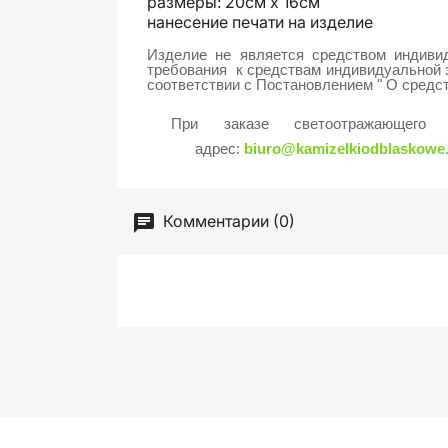
размеры: 20cм x 16cм
нанесение печати на изделие
Изделие не является средством индиви
требования к средствам индивидуальной 
соответствии с Постановлением " О средс
При заказе светоотражающег
адрес:
biuro@kamizelkiodblaskowe.
Комментарии (0)