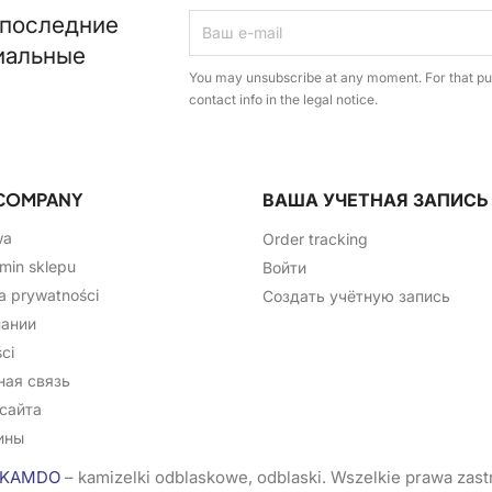
 последние
иальные
You may unsubscribe at any moment. For that pur
contact info in the legal notice.
COMPANY
ВАША УЧЕТНАЯ ЗАПИСЬ
wa
Order tracking
min sklepu
Войти
ka prywatności
Создать учётную запись
пании
ci
ная связь
сайта
ины
KAMDO
– kamizelki odblaskowe, odblaski. Wszelkie prawa zas