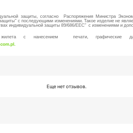
дуальной защиты, согласно Распоряжения Министра Эконо
защиты"
с последующими изменениями. Такое изделие не явля
твах индивидуальной защиты 89/686/EEC" с изменениями и доп
о жилета с нанесением печати, графические да
com.pl.
Еще нет отзывов.