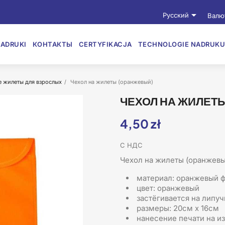

Русский
Валю
ADRUKI
КОНТАКТЫ
CERTYFIKACJA
TECHNOLOGIE NADRUKU
 жилеты для взрослых
Чехол на жилеты (оранжевый)
ЧЕХОЛ НА ЖИЛЕТ
4,50 zł
С НДС
Чехол на жилеты (оранжев
материал: оранжевый 
цвет: оранжевый
застёгивается на липу
размеры: 20cм x 16cм
нанесение печати на и