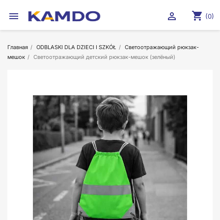
shopping_cart


(0)
Главная
ODBLASKI DLA DZIECI I SZKÓŁ
Светоотражающий рюкзак-
мешок
Светоотражающий детский рюкзак-мешок (зелёный)