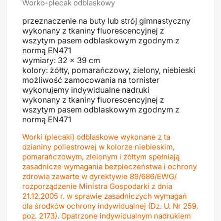
Worko-plecak odblaskowy
przeznaczenie na buty lub strój gimnastyczny
wykonany z tkaniny fluorescencyjnej z
wszytym pasem odblaskowym zgodnym z
normą EN471
wymiary: 32 x 39 cm
kolory: żółty, pomarańczowy, zielony, niebieski
możliwość zamocowania na tornister
wykonujemy indywidualne nadruki
wykonany z tkaniny fluorescencyjnej z
wszytym pasem odblaskowym zgodnym z
normą EN471
Worki (plecaki) odblaskowe wykonane z ta
dzianiny poliestrowej w kolorze niebieskim,
pomarańczowym, zielonym i żółtym spełniają
zasadnicze wymagania bezpieczeństwa i ochrony
zdrowia zawarte w dyrektywie 89/686/EWG/
rozporządzenie Ministra Gospodarki z dnia
21.12.2005 r. w sprawie zasadniczych wymagań
dla środków ochrony indywidualnej (Dz. U. Nr 259,
poz. 2173). Opatrzone indywidualnym nadrukiem