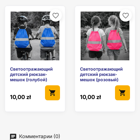
favorite_border
favorite_border
Светоотражающий
Светоотражающий
детский рюкзак-
детский рюкзак-
мешок (голубой)
мешок (розовый)
shopping_cart
shopping_cart
10,00 zł
10,00 zł
Комментарии (0)