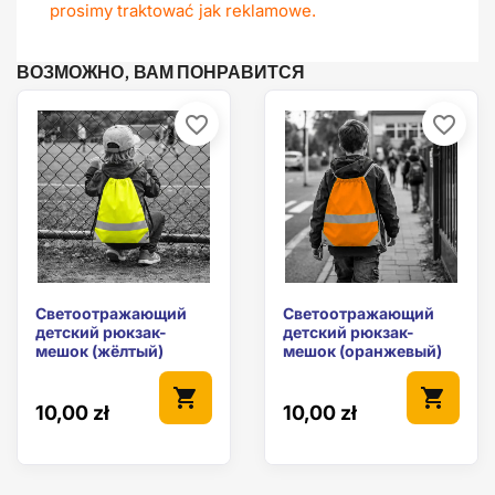
prosimy traktować jak reklamowe.
ВОЗМОЖНО, ВАМ ПОНРАВИТСЯ
favorite_border
favorite_border
Светоотражающий
Светоотражающий
детский рюкзак-
детский рюкзак-
мешок (жёлтый)
мешок (оранжевый)
shopping_cart
shopping_cart
10,00 zł
10,00 zł