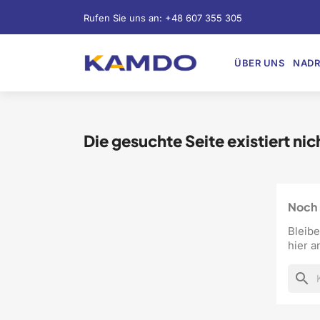
Rufen Sie uns an:
+48 607 355 305
ÜBER UNS
NADR
Die gesuchte Seite existiert nic
Noch 
Bleibe
hier a
search