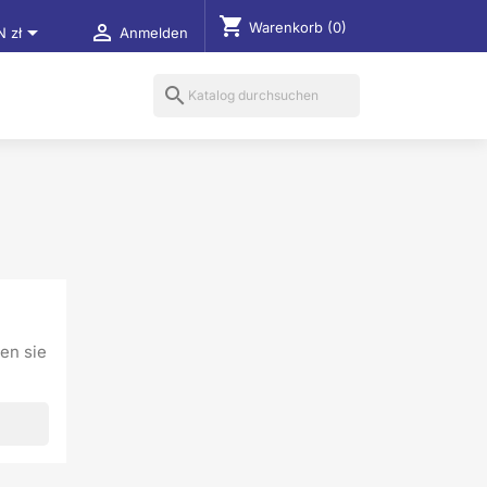
shopping_cart
Warenkorb
(0)


N zł
Anmelden
search
en sie