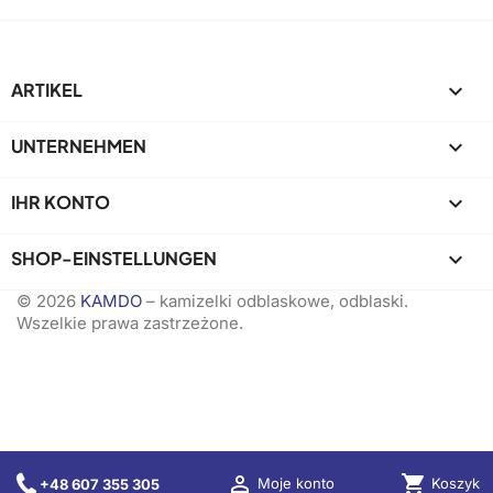
ARTIKEL

UNTERNEHMEN

IHR KONTO

SHOP-EINSTELLUNGEN
keyboard_arrow_down
© 2026
KAMDO
– kamizelki odblaskowe, odblaski.
Wszelkie prawa zastrzeżone.

shopping_cart
Koszyk
Moje konto
+48 607 355 305