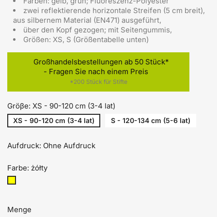
Farben: gelb, grün; Fluoreszenz-Polyester
zwei reflektierende horizontale Streifen (5 cm breit),
aus silbernem Material (EN471) ausgeführt,
über den Kopf gezogen; mit Seitengummis,
Größen: XS, S (Größentabelle unten)
Großhandelsbestellungen ab 50 Stück*
- Fragen Sie nach einem Preis
*200 Stück für Stifte
Gröβe: XS - 90-120 cm (3-4 lat)
XS - 90-120 cm (3-4 lat)
S - 120-134 cm (5-6 lat)
Aufdruck: Ohne Aufdruck
Farbe: żółty
żółty
Menge