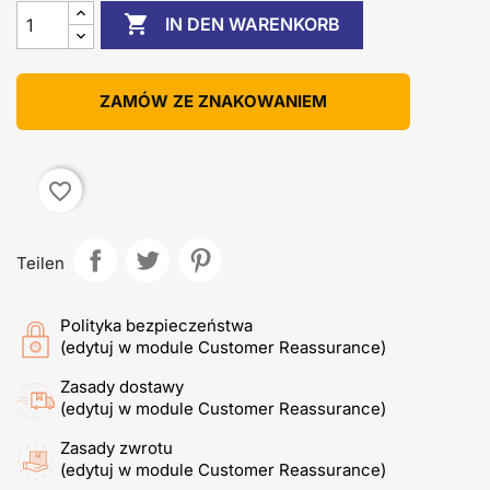

IN DEN WARENKORB
ZAMÓW ZE ZNAKOWANIEM
favorite_border
Teilen
Polityka bezpieczeństwa
(edytuj w module Customer Reassurance)
Zasady dostawy
(edytuj w module Customer Reassurance)
Zasady zwrotu
(edytuj w module Customer Reassurance)