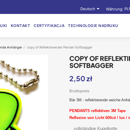

Deutsch
Währung:
PL
UKI
KONTAKT
CERTYFIKACJA
TECHNOLOGIE NADRUKU
rende Anhänger
copy of Reflektierender Pendel-Softbagger
COPY OF REFLEKT
SOFTBAGGER
2,50 zł
Bruttopreis
Bär 3M - reflektierende weiche Anh
PENDANTS reflektiven 3M Tape
Reflexion von Licht 600cd / lux /
vollständige Kugelkette