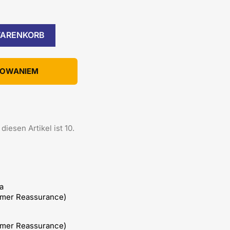
WARENKORB
KOWANIEM
iesen Artikel ist 10.
a
omer Reassurance)
omer Reassurance)