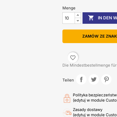
Menge

IN DEN 
ZAMÓW ZE ZNA
favorite_border
Die Mindestbestellmenge für d
Teilen
Polityka bezpieczeństw
(edytuj w module Cust
Zasady dostawy
(edytuj w module Cust