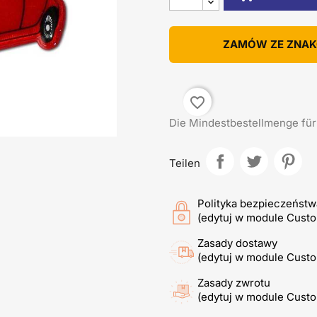
ZAMÓW ZE ZNA
favorite_border
Die Mindestbestellmenge für d
Teilen
Polityka bezpieczeństw
(edytuj w module Cust
Zasady dostawy
(edytuj w module Cust
Zasady zwrotu
(edytuj w module Cust