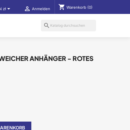
shopping_cart
Warenkorb
(0)


N zł
Anmelden
search
 WEICHER ANHÄNGER - ROTES
WARENKORB