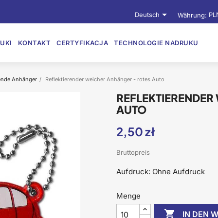

Deutsch
Währung:
PL
UKI
KONTAKT
CERTYFIKACJA
TECHNOLOGIE NADRUKU
rende Anhänger
Reflektierender weicher Anhänger - rotes Auto
REFLEKTIERENDER
AUTO
2,50 zł
Bruttopreis
Aufdruck: Ohne Aufdruck
Menge

IN DEN 