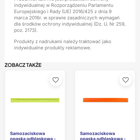
indywidualnej w Rozporządzeniu Parlamentu
Europejskiego i Rady (UE) 2016/425 z dnia 9
marca 2016r. w sprawie zasadniczych wymagań
dla środków ochrony indywidualnej (Dz. U. Nr 259,
poz. 2173).
Produkty z nadrukami należy traktować jako
indywidualne produkty reklamowe.
ZOBACZ TAKŻE
favorite_border
favorite_border
Samozaciskowa
Samozaciskowa
opaska odblaskowa -
opaska odblaskowa -