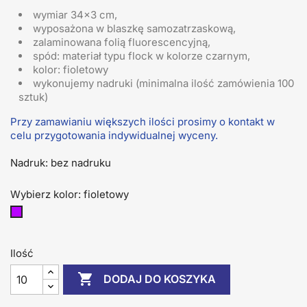
wymiar 34x3 cm,
wyposażona w blaszkę samozatrzaskową,
zalaminowana folią fluorescencyjną,
spód: materiał typu flock w kolorze czarnym,
kolor: fioletowy
wykonujemy nadruki (minimalna ilość zamówienia 100
sztuk)
Przy zamawianiu większych ilości prosimy o kontakt w
celu przygotowania indywidualnej wyceny.
Nadruk: bez nadruku
Wybierz kolor: fioletowy
fioletowy
Ilość

DODAJ DO KOSZYKA