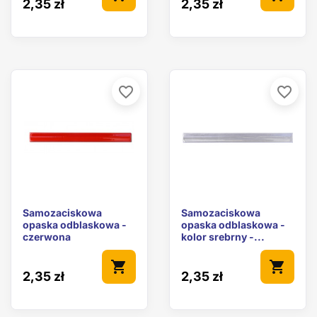
2,35 zł
2,35 zł
favorite_border
favorite_border
Samozaciskowa
Samozaciskowa
opaska odblaskowa -
opaska odblaskowa -
czerwona
kolor srebrny -...
shopping_cart
shopping_cart
2,35 zł
2,35 zł