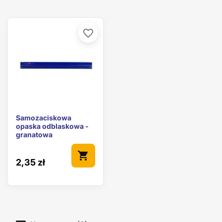
favorite_border
Samozaciskowa
opaska odblaskowa -
granatowa
shopping_cart
2,35 zł