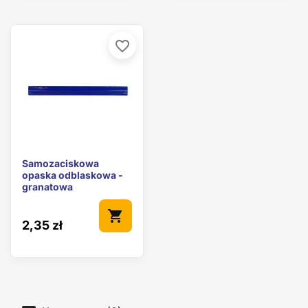
favorite_border
Samozaciskowa
opaska odblaskowa -
granatowa
shopping_cart
2,35 zł