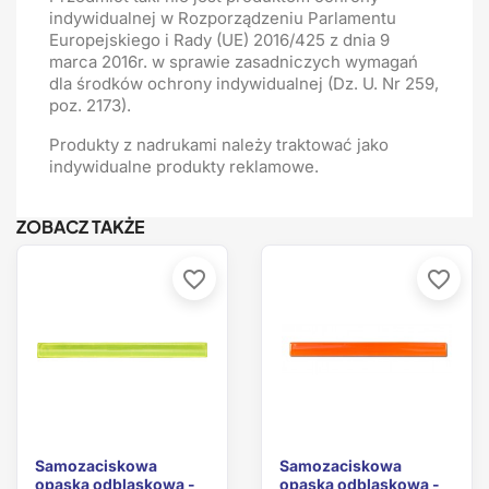
indywidualnej w Rozporządzeniu Parlamentu
Europejskiego i Rady (UE) 2016/425 z dnia 9
marca 2016r. w sprawie zasadniczych wymagań
dla środków ochrony indywidualnej (Dz. U. Nr 259,
poz. 2173).
Produkty z nadrukami należy traktować jako
indywidualne produkty reklamowe.
ZOBACZ TAKŻE
favorite_border
favorite_border
Samozaciskowa
Samozaciskowa
opaska odblaskowa -
opaska odblaskowa -