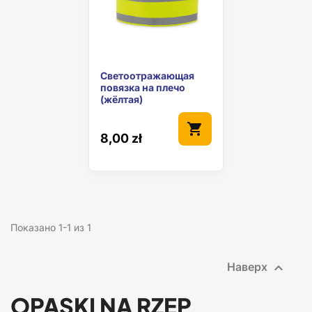
Светоотражающая
повязка на плечо
(жёлтая)
shopping_cart
8,00 zł
Показано 1-1 из 1

Наверх
OPASKI NA RZEP