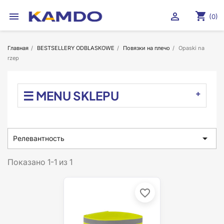
shopping_cart


(0)
Главная
BESTSELLERY ODBLASKOWE
Повязки на плечо
Opaski na
rzep
☰ MENU SKLEPU

Релевантность
Показано 1-1 из 1
favorite_border