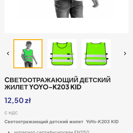


CВЕТООТРАЖАЮЩИЙ ДЕТСКИЙ
ЖИЛЕТ YOYO-K203 KID
12,50 zł
С НДС
Cветоотражающий детский жилет
YoYo-K203 KID
материал сертифицирован EN1150