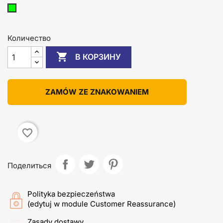
zielony
Количество

В КОРЗИНУ
ZAMÓW ZE ZNAKOWANIEM
favorite_border
Поделиться
Polityka bezpieczeństwa
(edytuj w module Customer Reassurance)
Zasady dostawy