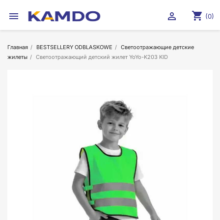
shopping_cart


(0)
Главная
BESTSELLERY ODBLASKOWE
Светоотражающие детские
жилеты
Cветоотражающий детский жилет YoYo-K203 KID