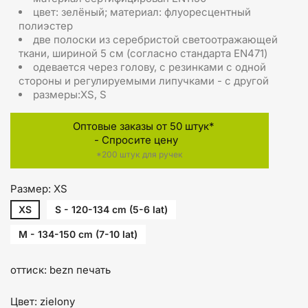
цвет: зелёный; материал: флуоресцентный
полиэстер
две полоски из серебристой светоотражающей
ткани, шириной 5 см (согласно стандарта EN471)
одевается через голову, с резинками с одной
стороны и регулируемыми липучками - с другой
размеры:XS, S
Оптовые заказы от 50 штук*
- Спросите цену
*200 штук для ручек
Размер: XS
XS
S - 120-134 cm (5-6 lat)
M - 134-150 cm (7-10 lat)
оттиск: bezn печать
Цвет: zielony