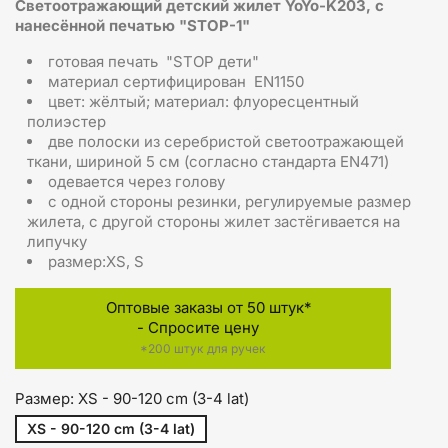
С
ветоотражающий детский жилет YoYo-K203, с
нанесённой печатью "STOP-1"
готовая печать "STOP дети"
материал сертифицирован EN1150
цвет: жёлтый; материал: флуоресцентный
полиэстер
две полоски из серебристой светоотражающей
ткани, шириной 5 см (согласно стандарта EN471)
одевается через голову
с одной стороны резинки, регулируемые размер
жилета, с другой стороны жилет застёгивается на
липучку
размер:XS, S
Оптовые заказы от 50 штук*
- Спросите цену
*200 штук для ручек
Размер: XS - 90-120 cm (3-4 lat)
XS - 90-120 cm (3-4 lat)