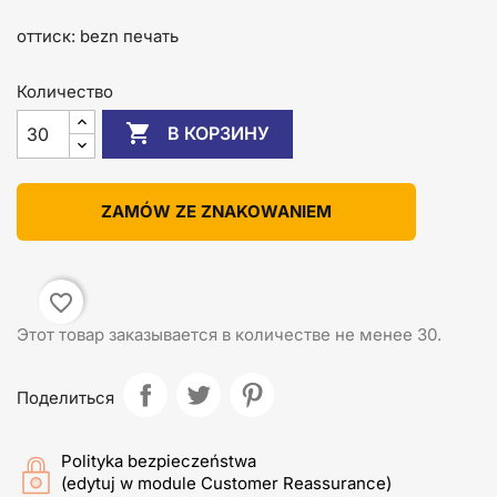
оттиск: bezn печать
Количество

В КОРЗИНУ
ZAMÓW ZE ZNAKOWANIEM
favorite_border
Этот товар заказывается в количестве не менее 30.
Поделиться
Polityka bezpieczeństwa
(edytuj w module Customer Reassurance)