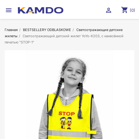
shopping_cart


(0)
Главная
BESTSELLERY ODBLASKOWE
Светоотражающие детские
жилеты
Cветоотражающий детский жилет YoYo-K203, с нанесённой
печатью "STOP-1"