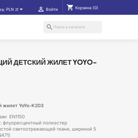
shopping_cart
Корзина
(0)


та:
PLN zł
Войти
search
ИЙ ДЕТСКИЙ ЖИЛЕТ YOYO-
й жилет
YoYo-K203
ван EN1150
л: флуоресцентный полиэстер
истой светоотражающей ткани, шириной 5
N471)