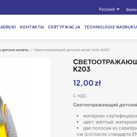

Русский
Валю
ADRUKI
КОНТАКТЫ
CERTYFIKACJA
TECHNOLOGIE NADRUKU
 детские жилеты
Cветоотражающий детский жилет YoYo-K203
CВЕТООТРАЖАЮЩ
K203
12,00 zł
С НДС
Cветоотражающий детски
материал сертифициро
цвет: жёлтый; материа
две полоски из серебр
см (согласно стандарта E