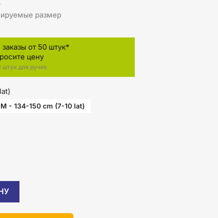
у
улируемые размер
заказы от 50 штук*
просите цену
 штук для ручек
at)
M - 134-150 cm (7-10 lat)
НУ