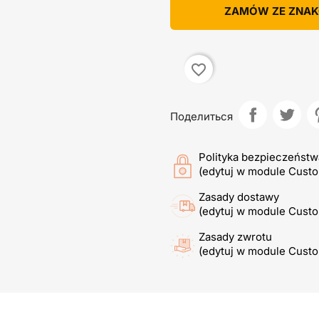
ZAMÓW ZE ZNA
favorite_border
Поделиться
Polityka bezpieczeństw
(edytuj w module Cust
Zasady dostawy
(edytuj w module Cust
Zasady zwrotu
(edytuj w module Cust