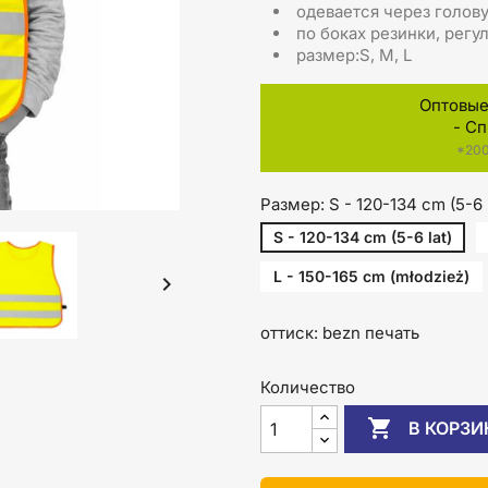
одевается через голов
по боках резинки, рег
размер:S, M, L
Оптовые 
- С
*200
Размер: S - 120-134 cm (5-6 l
S - 120-134 cm (5-6 lat)
L - 150-165 cm (młodzież)

оттиск: bezn печать
Количество

В КОРЗИ