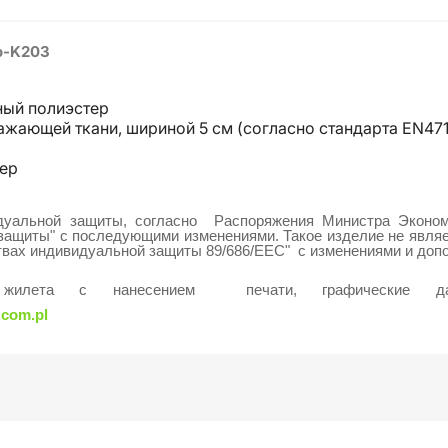
o-K203
ный полиэстер
ажающей ткани, шириной 5 см (согласно стандарта EN471
мер
дуальной защиты, согласно Распоряжения Министра Эконо
защиты"
с последующими изменениями. Такое изделие не явля
твах индивидуальной защиты 89/686/EEC" с изменениями и доп
о жилета с нанесением печати, графические да
.com.pl