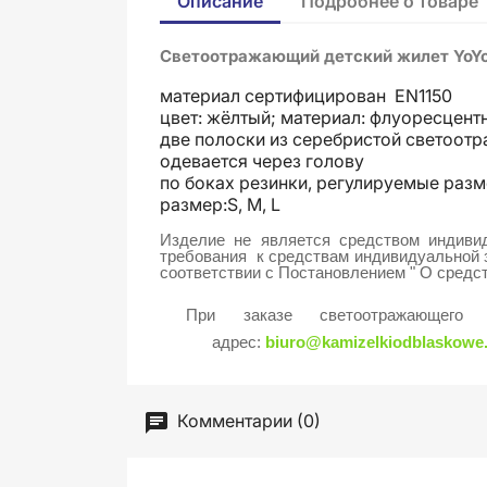
Описание
Подробнее о товаре
Cветоотражающий детский жилет
YoY
материал сертифицирован EN1150
цвет: жёлтый; материал: флуоресцент
две полоски из серебристой светоотр
одевается через голову
по боках резинки, регулируемые раз
размер:S, M, L
Изделие не является средством индиви
требования к средствам индивидуальной 
соответствии с Постановлением " О средс
При заказе светоотражающег
адрес:
biuro@kamizelkiodblaskowe
Комментарии (0)