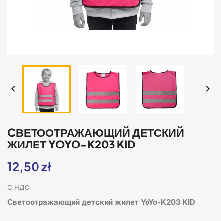


CВЕТООТРАЖАЮЩИЙ ДЕТСКИЙ
ЖИЛЕТ YOYO-K203 KID
12,50 zł
С НДС
Cветоотражающий детский жилет YoYo-K203 KID