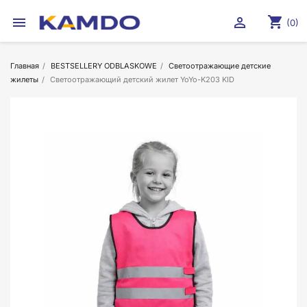
shopping_cart


(0)
Главная
BESTSELLERY ODBLASKOWE
Светоотражающие детские
жилеты
Cветоотражающий детский жилет YoYo-K203 KID