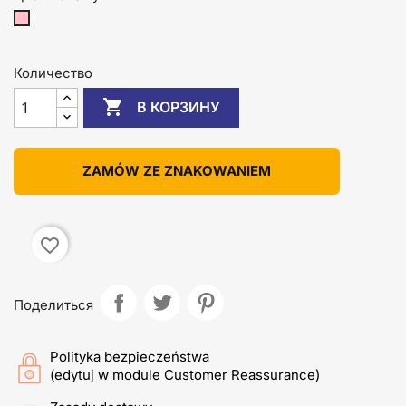
różowy
Количество

В КОРЗИНУ
ZAMÓW ZE ZNAKOWANIEM
favorite_border
Поделиться
Polityka bezpieczeństwa
(edytuj w module Customer Reassurance)