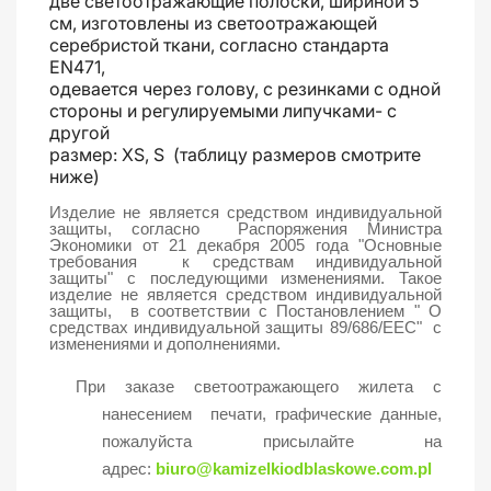
две светоотражающие полоски, шириной 5
см, изготовлены из светоотражающей
серебристой ткани, согласно стандарта
EN471,
одевается через голову, с резинками с одной
стороны и регулируемыми липучками- с
другой
размер: XS, S (таблицу размеров смотрите
ниже)
Изделие не является средством индивидуальной
защиты, согласно Распоряжения Министра
Экономики от 21 декабря 2005 года
"Основные
требования к средствам индивидуальной
защиты"
с последующими изменениями. Такое
изделие не является средством индивидуальной
защиты, в соответствии с Постановлением " О
средствах индивидуальной защиты 89/686/EEC" с
изменениями и дополнениями.
При заказе светоотражающего жилета с
нанесением печати, графические данные,
пожалуйста присылайте на
адрес:
biuro@kamizelkiodblaskowe.com.pl