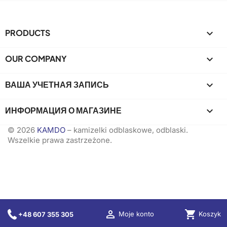
PRODUCTS

OUR COMPANY

ВАША УЧЕТНАЯ ЗАПИСЬ

ИНФОРМАЦИЯ О МАГАЗИНЕ
keyboard_arrow_down
© 2026
KAMDO
– kamizelki odblaskowe, odblaski.
Wszelkie prawa zastrzeżone.

shopping_cart
Koszyk
Moje konto
+48 607 355 305