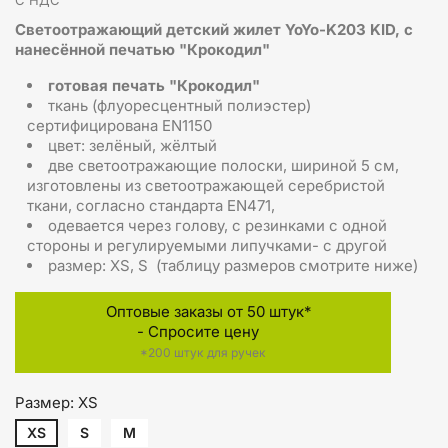
С НДС
Светоотражающий детский жилет YoYo-K203 KID, с
нанесённой печатью "Крокодил"
готовая печать "Крокодил"
ткань (флуоресцентный полиэстер)
сертифицирована EN1150
цвет: зелёный, жёлтый
две светоотражающие полоски, шириной 5 см,
изготовлены из светоотражающей серебристой
ткани, согласно стандарта EN471,
одевается через голову, с резинками с одной
стороны и регулируемыми липучками- с другой
размер: XS, S (таблицу размеров смотрите ниже)
Оптовые заказы от 50 штук*
- Спросите цену
*200 штук для ручек
Размер: XS
XS
S
M