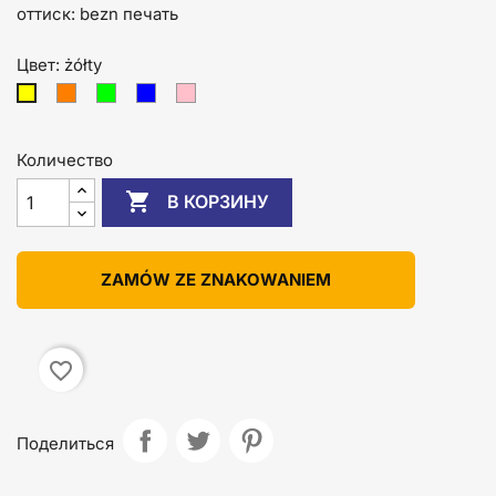
оттиск: bezn печать
Цвет: żółty
pomarańczowy
zielony
niebieski
różowy
żółty
Количество

В КОРЗИНУ
ZAMÓW ZE ZNAKOWANIEM
favorite_border
Поделиться