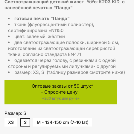
Светоотражающий детский жилет YoYo-K203 KID, с
нанесённой печатью "Панда"
готовая печать "Панда"
ткань (флуоресцентный полиэстер),
сертифицирована EN1150
цвет: зелёный, жёлтый
две светоотражающие полоски, шириной 5 см,
изготовлены из светоотражающей серебристой
ткани, согласно стандарта EN471
одевается через голову, с резинками с одной
стороны и регулируемыми липучками- с другой
размер: XS, S (таблицу размеров смотрите ниже)
Оптовые заказы от 50 штук*
- Спросите цену
*200 штук для ручек
Размер: S
XS
S
M - 134-150 cm (7-10 lat)