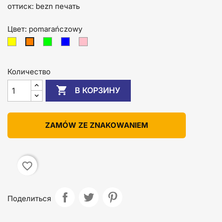
оттиск: bezn печать
Цвет: pomarańczowy
żółty
zielony
niebieski
różowy
pomarańczowy
Количество

В КОРЗИНУ
ZAMÓW ZE ZNAKOWANIEM
favorite_border
Поделиться