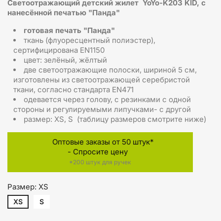
Светоотражающий детский жилет YoYo-K203 KID, с
нанесённой печатью "Панда"
готовая печать "Панда"
ткань (флуоресцентный полиэстер),
сертифицирована EN1150
цвет: зелёный, жёлтый
две светоотражающие полоски, шириной 5 см,
изготовлены из светоотражающей серебристой
ткани, согласно стандарта EN471
одевается через голову, с резинками с одной
стороны и регулируемыми липучками- с другой
размер: XS, S (таблицу размеров смотрите ниже)
Оптовые заказы от 50 штук*
- Спросите цену
*200 штук для ручек
Размер: XS
XS
S