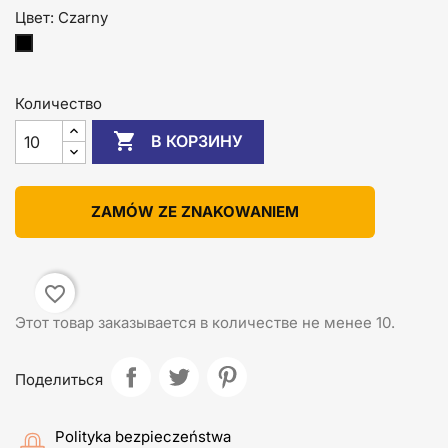
Цвет: Czarny
Czarny
Количество

В КОРЗИНУ
ZAMÓW ZE ZNAKOWANIEM
favorite_border
Этот товар заказывается в количестве не менее 10.
Поделиться
Polityka bezpieczeństwa