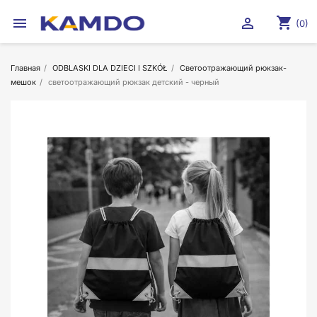
shopping_cart


(0)
Главная
ODBLASKI DLA DZIECI I SZKÓŁ
Светоотражающий рюкзак-
мешок
светоотражающий рюкзак детский - черный