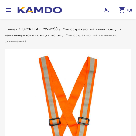
shopping_cart


(0)
Главная
SPORT I AKTYWNOŚĆ
Светоотражающий жилет-пояс для
велосипедистов и мотоциклистов
Светоотражающий жилет-пояс
(оранжевый)