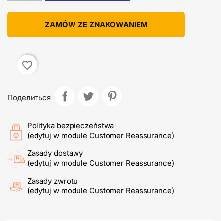
ZAMÓW ZE ZNAKOWANIEM
favorite_border
Поделиться
Polityka bezpieczeństwa
(edytuj w module Customer Reassurance)
Zasady dostawy
(edytuj w module Customer Reassurance)
Zasady zwrotu
(edytuj w module Customer Reassurance)