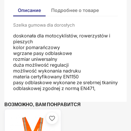
Описание
Подробнее о товаре
Szelka gumowa dla dorosłych
doskonała dla motocyklistów, rowerzystów i
pieszych
kolor pomarańczowy
wgrzane pasy odblaskowe
rozmiar uniwersalny
duża możliwość regulacji
możliwość wykonania nadruku
materia certyfikowany EN1150
pasy odblaskowe wykonane ze srebrnej tkaniny
odblaskowej zgodnej z normą EN471,
ВОЗМОЖНО, ВАМ ПОНРАВИТСЯ
favorite_border