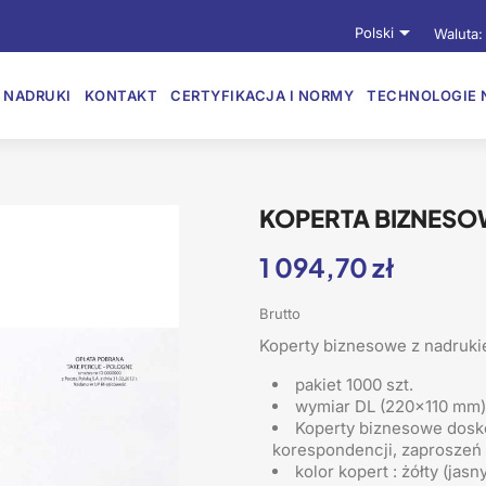

Polski
Waluta:
NADRUKI
KONTAKT
CERTYFIKACJA I NORMY
TECHNOLOGIE 
KOPERTA BIZNESO
1 094,70 zł
Brutto
Koperty biznesowe z nadruk
pakiet 1000 szt.
wymiar DL (220x110 mm)
Koperty biznesowe dosko
korespondencji, zaproszeń 
kolor kopert : żółty (jas