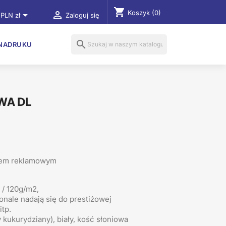
shopping_cart
Koszyk
(0)


PLN zł
Zaloguj się
search
NADRUKU
WA DL
iem reklamowym
 / 120g/m2,
nale nadają się do prestiżowej
itp.
ny kukurydziany), biały, kość słoniowa