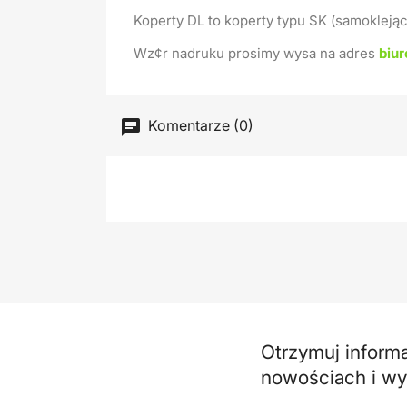
Koperty DL to koperty typu SK (samoklejąc
Wz¢r nadruku prosimy wysa na adres
biu
Komentarze (0)
Otrzymuj inform
nowościach i w