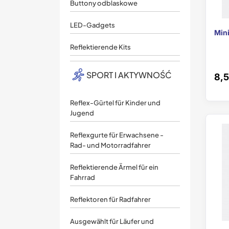
Buttony odblaskowe
LED-Gadgets
Mini
Reflektierende Kits
SPORT I AKTYWNOŚĆ
8,5
Reflex-Gürtel für Kinder und
Jugend
Reflexgurte für Erwachsene -
Rad- und Motorradfahrer
Reflektierende Ärmel für ein
Fahrrad
Reflektoren für Radfahrer
Ausgewählt für Läufer und