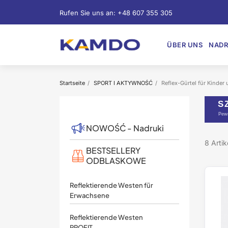
Rufen Sie uns an:
+48 607 355 305
ÜBER UNS
NADR
Startseite
SPORT I AKTYWNOŚĆ
Reflex-Gürtel für Kinder
S
Pewn
NOWOŚĆ - Nadruki
8 Arti
BESTSELLERY
ODBLASKOWE
Reflektierende Westen für
Erwachsene
Reflektierende Westen
PROFIT