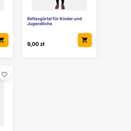

Vorschau
Reflexgürtel für Kinder und
Jugendliche
pping_cart
shopping_cart
9,00 zł
favorite_border