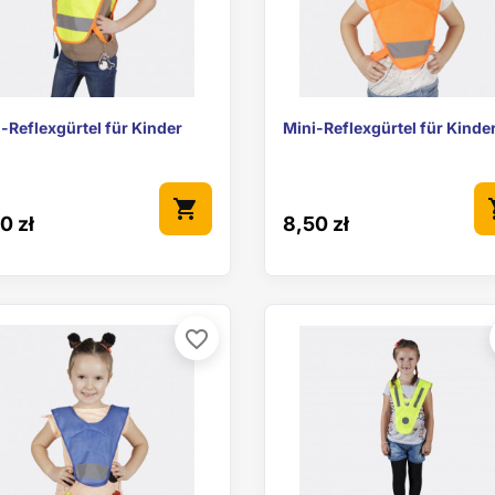


Vorschau
Vorschau
-Reflexgürtel für Kinder
Mini-Reflexgürtel für Kinde
shopping_cart
sho
0 zł
8,50 zł
favorite_border