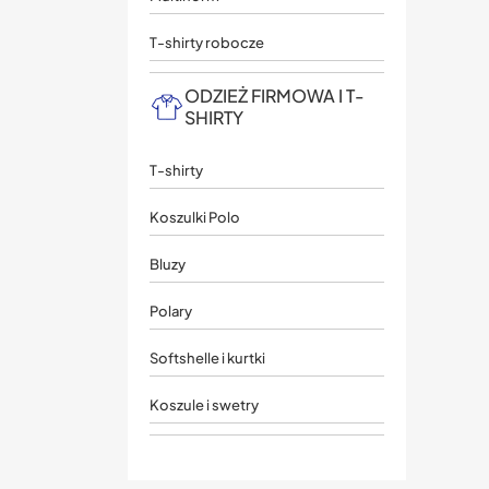
T-shirty robocze
ODZIEŻ FIRMOWA I T-
SHIRTY
T-shirty
Koszulki Polo
Bluzy
Polary
Softshelle i kurtki
Koszule i swetry