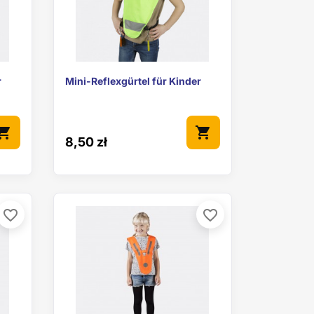

Vorschau
r
Mini-Reflexgürtel für Kinder
pping_cart
shopping_cart
8,50 zł
favorite_border
favorite_border