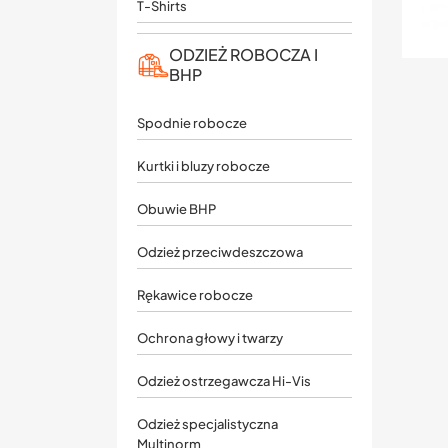
T-Shirts
ODZIEŻ ROBOCZA I
BHP
Spodnie robocze
Kurtki i bluzy robocze
Obuwie BHP
Odzież przeciwdeszczowa
Rękawice robocze
Ochrona głowy i twarzy
Odzież ostrzegawcza Hi-Vis
Odzież specjalistyczna
Multinorm