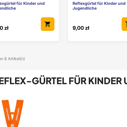


Vorschau
Vorschau
exgürtel für Kinder und
Reflexgürtel für Kinder und
endliche
Jugendliche
shopping_cart
sho
0 zł
9,00 zł
on 8 Artikel(n)
EFLEX-GÜRTEL FÜR KINDER