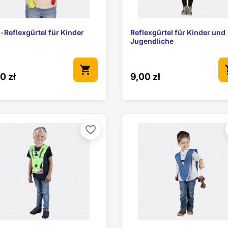


Vorschau
Vorschau
-Reflexgürtel für Kinder
Reflexgürtel für Kinder und
Jugendliche
shopping_cart
sho
0 zł
9,00 zł
favorite_border