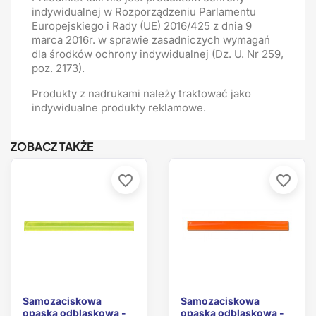
indywidualnej w Rozporządzeniu Parlamentu
Europejskiego i Rady (UE) 2016/425 z dnia 9
marca 2016r. w sprawie zasadniczych wymagań
dla środków ochrony indywidualnej (Dz. U. Nr 259,
poz. 2173).
Produkty z nadrukami należy traktować jako
indywidualne produkty reklamowe.
ZOBACZ TAKŻE
favorite_border
favorite_border
Samozaciskowa
Samozaciskowa
opaska odblaskowa -
opaska odblaskowa -