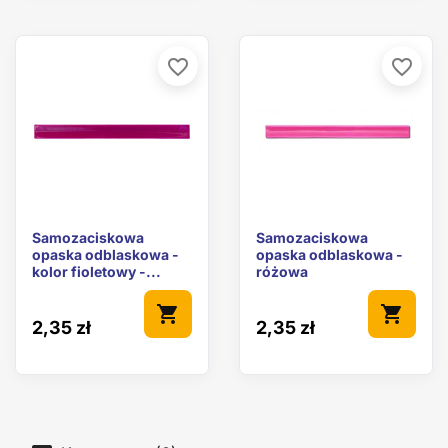
favorite_border
favorite_border
Samozaciskowa
Samozaciskowa
opaska odblaskowa -
opaska odblaskowa -
kolor fioletowy -...
różowa
shopping_cart
shopping_cart
2,35 zł
2,35 zł