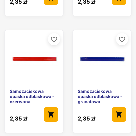
2,35 zł
2,35 zł
favorite_border
favorite_border
Samozaciskowa
Samozaciskowa
opaska odblaskowa -
opaska odblaskowa -
czerwona
granatowa
shopping_cart
shopping_cart
2,35 zł
2,35 zł