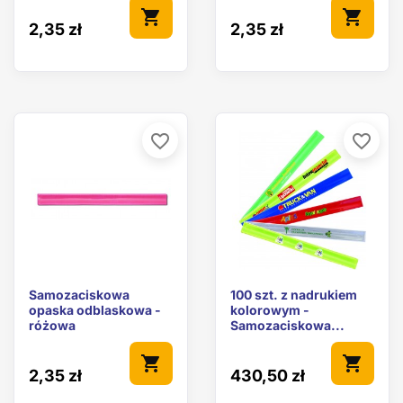
shopping_cart
shopping_cart
2,35 zł
2,35 zł
favorite_border
favorite_border
Samozaciskowa
100 szt. z nadrukiem
opaska odblaskowa -
kolorowym -
różowa
Samozaciskowa...
shopping_cart
shopping_cart
2,35 zł
430,50 zł