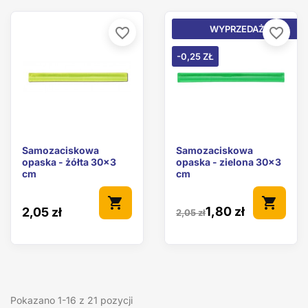
WYPRZEDAŻ!
favorite_border
favorite_border
-0,25 ZŁ
Samozaciskowa
Samozaciskowa
opaska - żółta 30x3
opaska - zielona 30x3
cm
cm
shopping_cart
shopping_cart
1,80 zł
2,05 zł
2,05 zł
Pokazano 1-16 z 21 pozycji