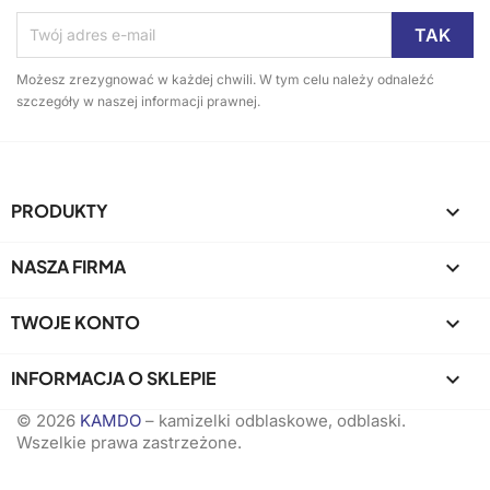
Możesz zrezygnować w każdej chwili. W tym celu należy odnaleźć
szczegóły w naszej informacji prawnej.
PRODUKTY

NASZA FIRMA

TWOJE KONTO

INFORMACJA O SKLEPIE
keyboard_arrow_down
© 2026
KAMDO
– kamizelki odblaskowe, odblaski.
Wszelkie prawa zastrzeżone.