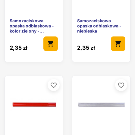
Samozaciskowa
Samozaciskowa
opaska odblaskowa -
opaska odblaskowa -
kolor zielony -...
niebieska
shopping_cart
shopping_cart
2,35 zł
2,35 zł
favorite_border
favorite_border