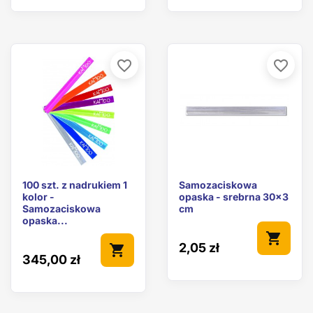
favorite_border
favorite_border
100 szt. z nadrukiem 1
Samozaciskowa
kolor -
opaska - srebrna 30x3
Samozaciskowa
cm
opaska...
shopping_cart
2,05 zł
shopping_cart
345,00 zł