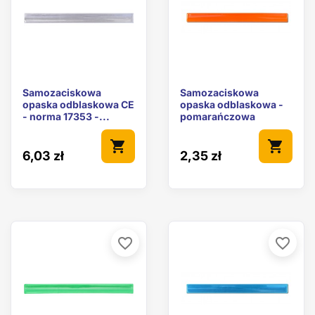
Samozaciskowa
Samozaciskowa
opaska odblaskowa CE
opaska odblaskowa -
- norma 17353 -...
pomarańczowa
shopping_cart
shopping_cart
6,03 zł
2,35 zł
favorite_border
favorite_border