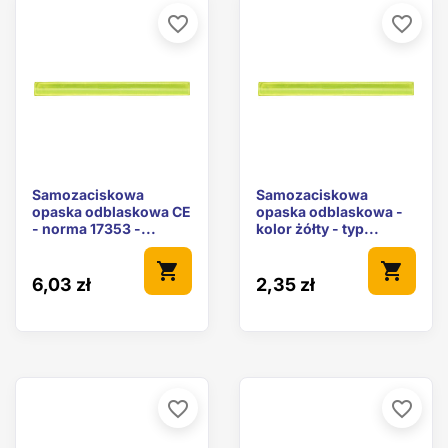
favorite_border
favorite_border
Samozaciskowa
Samozaciskowa
opaska odblaskowa CE
opaska odblaskowa -
- norma 17353 -...
kolor żółty - typ...
shopping_cart
shopping_cart
6,03 zł
2,35 zł
favorite_border
favorite_border