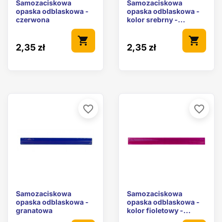
Samozaciskowa
Samozaciskowa
opaska odblaskowa -
opaska odblaskowa -
czerwona
kolor srebrny -...
shopping_cart
shopping_cart
2,35 zł
2,35 zł
favorite_border
favorite_border
Samozaciskowa
Samozaciskowa
opaska odblaskowa -
opaska odblaskowa -
granatowa
kolor fioletowy -...